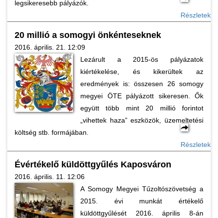
legsikeresebb pályázók.
Részletek
20 millió a somogyi önkénteseknek
2016. április. 21. 12:09
Lezárult a 2015-ös pályázatok
kiértékelése, és kikerültek az
eredmények is: összesen 26 somogy
megyei ÖTE pályázott sikeresen. Ők
együtt több mint 20 millió forintot
„vihettek haza” eszközök, üzemeltetési
költség stb. formájában.
Részletek
Évértékelő küldöttgyűlés Kaposváron
2016. április. 11. 12:06
A Somogy Megyei Tűzoltószövetség a
2015. évi munkát értékelő
küldöttgyűlését 2016. április 8-án