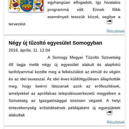
egyhangúan elfogadott, így hivatalos
programmá vált. Ennek főbb
eseményeit tesszük közzé, segítve a
tervezést.
Részletek
Négy új tűzoltó egyesület Somogyban
2016. április. 11. 12:04
A Somogy Megyei Tűzoltó Szövetség
48 tagja mellé négy új egyesület alakult és alapfokú
tanfolyammal kezdte meg a felkészülést az elmúlt év végén
és az idei tavasszal. Az idei éves küldöttgyűlésen állapították
meg, hogy beérni látszanak azok az erőfeszítések,
amelyekkel az aprófalvas településszerkezetű megyében a
Szövetség az Igazgatósággal közösen végzett. A helyi
öntevékenység erősödésének példájaként új egyesületek
alakultak
Részletek