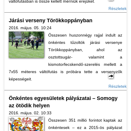
váltófutásban is össze kellett mérniük erejüket.
Részletek
Járási verseny Törökkoppányban
2016. május. 05. 10:24
Összesen huszonnégy rajjal indult az
önkéntes tűzoltók járási versenye
Törökkoppányban, ahol az
osztottsugár- valamint a
kismotorfecskendő-szerelés mellett a
7x55 méteres váltófutás is próbára tette a versenyzők
képességeit.
Részletek
Önkéntes egyesületek pályázatai – Somogy
az ötödik helyen
2016. május. 02. 10:33
Összesen 351 millió forintot kaptak az
önkéntesek – ez a 2015-ös pályázat