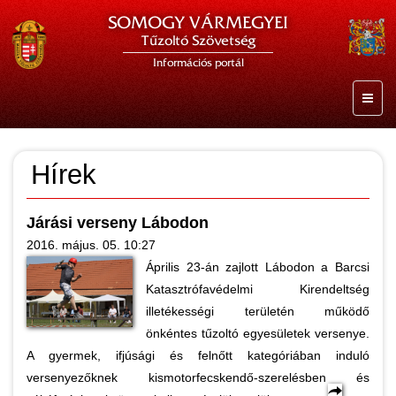
SOMOGY VÁRMEGYEI
Tűzoltó Szövetség
Információs portál
Hírek
Járási verseny Lábodon
2016. május. 05. 10:27
Április 23-án zajlott Lábodon a Barcsi
Katasztrófavédelmi Kirendeltség
illetékességi területén működő
önkéntes tűzoltó egyesületek versenye.
A gyermek, ifjúsági és felnőtt kategóriában induló
versenyezőknek kismotorfecskendő-szerelésben és