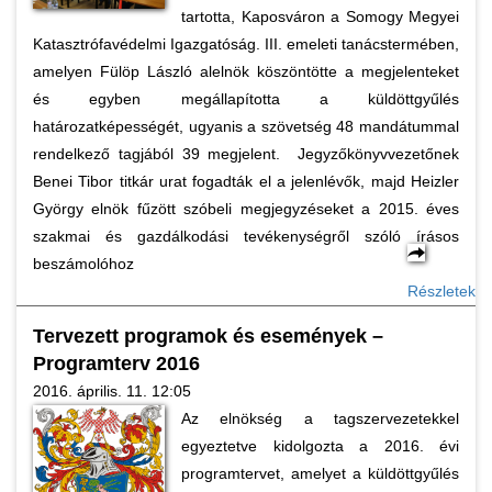
tartotta, Kaposváron a Somogy Megyei
Katasztrófavédelmi Igazgatóság. III. emeleti tanácstermében,
amelyen Fülöp László alelnök köszöntötte a megjelenteket
és egyben megállapította a küldöttgyűlés
határozatképességét, ugyanis a szövetség 48 mandátummal
rendelkező tagjából 39 megjelent. Jegyzőkönyvvezetőnek
Benei Tibor titkár urat fogadták el a jelenlévők, majd Heizler
György elnök fűzött szóbeli megjegyzéseket a 2015. éves
szakmai és gazdálkodási tevékenységről szóló írásos
beszámolóhoz
Részletek
Tervezett programok és események –
Programterv 2016
2016. április. 11. 12:05
Az elnökség a tagszervezetekkel
egyeztetve kidolgozta a 2016. évi
programtervet, amelyet a küldöttgyűlés