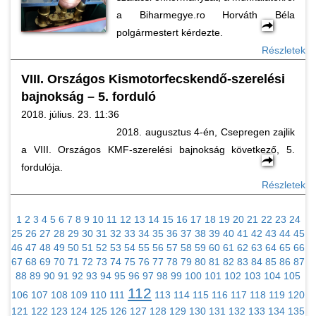
a Biharmegye.ro Horváth Béla
polgármestert kérdezte.
Részletek
VIII. Országos Kismotorfecskendő-szerelési
bajnokság – 5. forduló
2018. július. 23. 11:36
2018. augusztus 4-én, Csepregen zajlik
a VIII. Országos KMF-szerelési bajnokság következő, 5.
fordulója.
Részletek
1
2
3
4
5
6
7
8
9
10
11
12
13
14
15
16
17
18
19
20
21
22
23
24
25
26
27
28
29
30
31
32
33
34
35
36
37
38
39
40
41
42
43
44
45
46
47
48
49
50
51
52
53
54
55
56
57
58
59
60
61
62
63
64
65
66
67
68
69
70
71
72
73
74
75
76
77
78
79
80
81
82
83
84
85
86
87
88
89
90
91
92
93
94
95
96
97
98
99
100
101
102
103
104
105
112
106
107
108
109
110
111
113
114
115
116
117
118
119
120
121
122
123
124
125
126
127
128
129
130
131
132
133
134
135