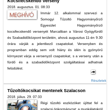
Kocsifecskendő Verseny
2018. augusztus. 01. 08:33
Immár 12. alkalommal szervezi a
Somogyi Tűzoltó Hagyományőrző
Egyesület Hagyományőrző
kocsifecskendő versenyét Marcaliban a Városi Gyógyfürdő
és Szabadidőközpont területén, ahová augusztus 11-én 9.30
órára várják a jelentkező csapatokat. Versenyben és
programban eddig sem volt hiány és idén is gyönyörű
környezet várja a versenyző csapatokat, s a verseny után a
fürdő és a szabadidőközpont szolgáltatásai adhatnak
felüdülést.
Részletek
Tűzoltókocsikat mentenek Szalacson
2018. július. 29. 07:33
Régi tűzoltó eszközöket újíttat fel a
szalacsi önkormányzat; a munkálatokról