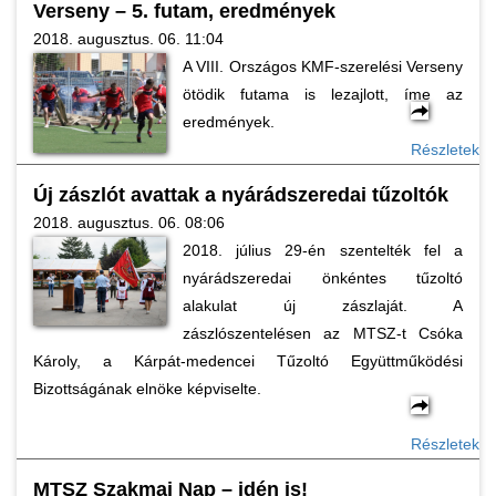
Verseny – 5. futam, eredmények
2018. augusztus. 06. 11:04
A VIII. Országos KMF-szerelési Verseny
ötödik futama is lezajlott, íme az
eredmények.
Részletek
Új zászlót avattak a nyárádszeredai tűzoltók
2018. augusztus. 06. 08:06
2018. július 29-én szentelték fel a
nyárádszeredai önkéntes tűzoltó
alakulat új zászlaját. A
zászlószentelésen az MTSZ-t Csóka
Károly, a Kárpát-medencei Tűzoltó Együttműködési
Bizottságának elnöke képviselte.
Részletek
MTSZ Szakmai Nap – idén is!