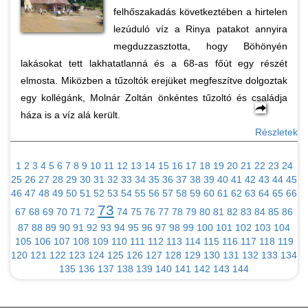
felhőszakadás következtében a hirtelen
lezúduló víz a Rinya patakot annyira
megduzzasztotta, hogy Böhönyén
lakásokat tett lakhatatlanná és a 68-as főút egy részét
elmosta. Miközben a tűzoltók erejüket megfeszítve dolgoztak
egy kollégánk, Molnár Zoltán önkéntes tűzoltó és családja
háza is a víz alá került.
Részletek
1
2
3
4
5
6
7
8
9
10
11
12
13
14
15
16
17
18
19
20
21
22
23
24
25
26
27
28
29
30
31
32
33
34
35
36
37
38
39
40
41
42
43
44
45
46
47
48
49
50
51
52
53
54
55
56
57
58
59
60
61
62
63
64
65
66
73
67
68
69
70
71
72
74
75
76
77
78
79
80
81
82
83
84
85
86
87
88
89
90
91
92
93
94
95
96
97
98
99
100
101
102
103
104
105
106
107
108
109
110
111
112
113
114
115
116
117
118
119
120
121
122
123
124
125
126
127
128
129
130
131
132
133
134
135
136
137
138
139
140
141
142
143
144