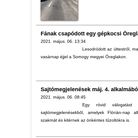
Fának csapódott egy gépkocsi Öreg
2021. május. 06. 13:34
Lesodródott az úttestről, m
vasárnap éjjel a Somogy megyei Öreglakon.
Sajtómegjelenések máj. 4. alkalmábó
2021. május. 06. 08:45
Egy rövid válogatást
sajtómegjelenésekből, amelyek Flórián-nap a
szakmát és kitérnek az önkéntes tűzoltókra is.