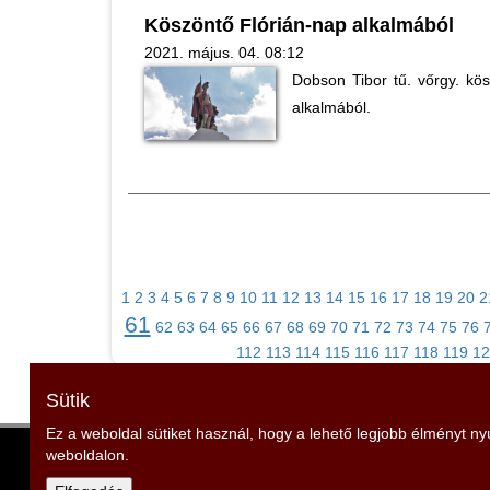
Köszöntő Flórián-nap alkalmából
2021. május. 04. 08:12
Dobson Tibor tű. vőrgy. kö
alkalmából.
1
2
3
4
5
6
7
8
9
10
11
12
13
14
15
16
17
18
19
20
2
61
62
63
64
65
66
67
68
69
70
71
72
73
74
75
76
112
113
114
115
116
117
118
119
12
Sütik
Ez a weboldal sütiket használ, hogy a lehető legjobb élményt n
weboldalon.
Somogy Vármegyei Tűzoltószövetség
Elnök: Mencseli Imre