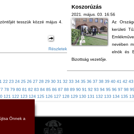
Koszorúzás
2021. május. 03. 16:56
szöntőjét tesszük közzé május 4.
Az Ország
kerületi Tű
Emlékművet
nevében me
Részletek
elnök és 
Bizottság vezetője.
1
22
23
24
25
26
27
28
29
30
31
32
33
34
35
36
37
38
39
40
41
42
43
77
78
79
80
81
82
83
84
85
86
87
88
89
90
91
92
93
94
95
96
97
98
9
0
121
122
123
124
125
126
127
128
129
130
131
132
133
134
135
13
yújtsa Önnek a