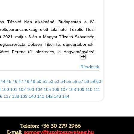
os Tűzoltó Nap alkalmából Budapesten a IV.
zoltóparancsnokság előtt található Tűzoltó Hősi
 2021. május 3-án a Magyar Tűzoltó Szövetség
gkoszorúzta Dobson Tibor tű. dandártábornok,
Béres Ferenc tű. alezredes, a Hagyományőrző
Részletek
44
45
46
47
48
49
50
51
52
53
54
55
56
57
58
59
60
9
100
101
102
103
104
105
106
107
108
109
110
111
6
137
138
139
140
141
142
143
144
Telefon: +36 30 279 2966
E-mail:
somogy@tuzoltoszovetseg.hu