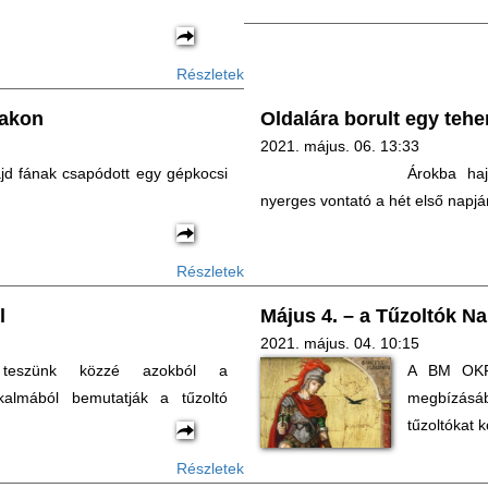
Részletek
lakon
Oldalára borult egy teh
2021. május. 06. 13:33
ajd fának csapódott egy gépkocsi
Árokba haj
nyerges vontató a hét első napj
Részletek
l
Május 4. – a Tűzoltók Na
2021. május. 04. 10:15
 teszünk közzé azokból a
A BM OKF 
lkalmából bemutatják a tűzoltó
megbízásá
tűzoltókat 
Részletek