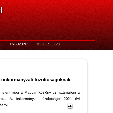
I
K
TAGJAINK
KAPCSOLAT
 az önkormányzati tűzoltóságoknak
 jelent meg a Magyar Közlöny 82. számában a
rozat Az önkormányzati tűzoltóságok 2021. évi
séről.