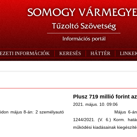
SOMOGY VÁRMEGYE
Tűzoltó Szövetség
Információs portál
EZETI INFORMÁCIÓK
KERESÉS
HÁTTÉR
LINKE
Plusz 719 millió forint
2021. május. 10. 09:06
yódon május 8-án: 2 személyautó
Május 6-án
1244/2021. (V. 6.) Korm. hatá
működési kiadásainak kiegészíté