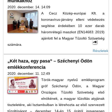
munkákhoz
2020. december. 14. 14:09
A Cecz Közép-európai Kft. a
koronavírus-járvány elleni védekezés
segítése érdekében 10 ezer darab
háromrétegű maszkot (EN14683: 2019)
ajánlott fel a Magyar Tűzoltó Szövetség
számára.
Részletek
„Két haza, egy pasa” – Széchenyi Ödön
emlékkonferencia
2020. december. 11. 12:49
Török-magyar nyelvű emlékprogram
gróf Széchenyi Ödön, a Magyar
Országos Tűzoltó Szövetség első
elnökének, a magyar tűzoltás atyjának
tiszteletére, aki Isztambulban is létrehozta az első szervezett
tűzoltóságot – december 14-én 15 órától ingyenesen