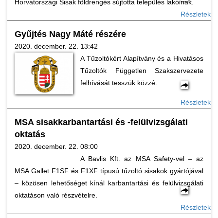
Horvátországi Sisak földrengés sújtotta település lakóinak.
Részletek
Gyűjtés Nagy Máté részére
2020. december. 22. 13:42
A Tűzoltókért Alapítvány és a Hivatásos
Tűzoltók Független Szakszervezete
felhívását tesszük közzé.
Részletek
MSA sisakkarbantartási és -felülvizsgálati
oktatás
2020. december. 22. 08:00
A Bavlis Kft. az MSA Safety-vel – az
MSA Gallet F1SF és F1XF típusú tűzoltó sisakok gyártójával
– közösen lehetőséget kínál karbantartási és felülvizsgálati
oktatáson való részvételre.
Részletek