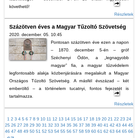
követhető!
Részletek
Százötven éves a Magyar Tűzoltó Szövetség
2020. december. 05. 10:45
Pontosan százötven éve ezen a napon
– 1870. december 5-én – gróf
Széchenyi Ödön, a „legnagyobb
magyar” fia, a magyar tűzvédelem
legfontosabb alakja közbenjárására megalakult a Magyar
Országos Tűzoltó Szövetség. A másfél évszázad – két
emberöltő – a történelem tucatnyi, fontos fejezetét is
tartalmazza.
Részletek
1
2
3
4
5
6
7
8
9
10
11
12
13
14
15
16
17
18
19
20
21
22
23
24
25
26
27
28
29
30
31
32
33
34
35
36
37
38
39
40
41
42
43
44
45
46
47
48
49
50
51
52
53
54
55
56
57
58
59
60
61
62
63
64
65
66