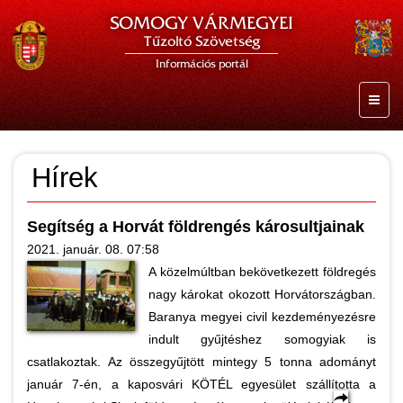
SOMOGY VÁRMEGYEI
Tűzoltó Szövetség
Információs portál
Hírek
Segítség a Horvát földrengés károsultjainak
2021. január. 08. 07:58
A közelmúltban bekövetkezett földregés
nagy károkat okozott Horvátországban.
Baranya megyei civil kezdeményezésre
indult gyűjtéshez somogyiak is
csatlakoztak. Az összegyűjtött mintegy 5 tonna adományt
január 7-én, a kaposvári KÖTÉL egyesület szállította a