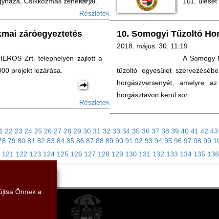
yháza, Csíkkozmás zenekarjai.
101. ülését
Részletek
mai záróegyeztetés
10. Somogyi Tűzoltó Ho
2018. május. 30. 11:19
EROS Zrt. telephelyén zajlott a
A Somogy M
 projekt lezárása.
tűzoltó egyesület szervezésé
horgászversenyét, amelyre az
horgásztavon kerül sor.
Részletek
1
22
23
24
25
26
27
28
29
30
31
32
33
34
35
36
37
38
39
40
41
42
43
78
79
80
81
82
83
84
85
86
87
88
89
90
91
92
93
94
95
96
97
98
99
1
121
122
123
124
125
126
127
128
129
130
131
132
133
134
135
136
yújtsa Önnek a