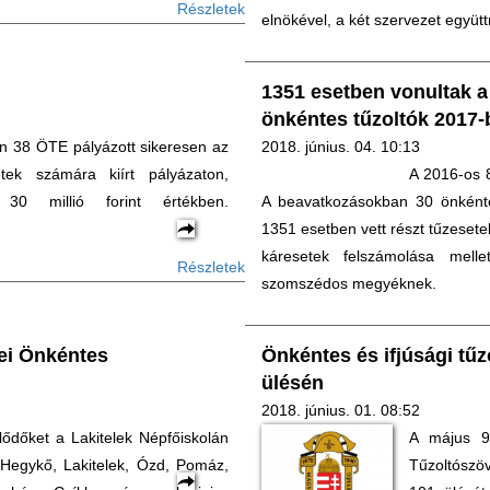
Részletek
elnökével, a két szervezet együt
1351 esetben vonultak 
önkéntes tűzoltók 2017-
38 ÖTE pályázott sikeresen az
2018. június. 04. 10:13
tek számára kiírt pályázaton,
A 2016-os 
30 millió forint értékben.
A beavatkozásokban 30 önkénte
1351 esetben vett részt tűzeset
káresetek felszámolása melle
Részletek
szomszédos megyéknek.
cei Önkéntes
Önkéntes és ifjúsági tű
ülésén
2018. június. 01. 08:52
lődőket a Lakitelek Népfőiskolán
A május 9-
 Hegykő, Lakitelek, Ózd, Pomáz,
Tűzoltószöv