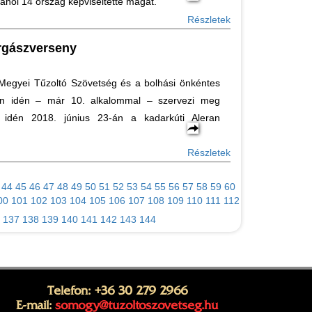
 ahol 14 ország képviseltette magát.
Részletek
rgászverseny
egyei Tűzoltó Szövetség és a bolhási önkéntes
ben idén – már 10. alkalommal – szervezi meg
 idén 2018. június 23-án a kadarkúti Aleran
Részletek
44
45
46
47
48
49
50
51
52
53
54
55
56
57
58
59
60
00
101
102
103
104
105
106
107
108
109
110
111
112
137
138
139
140
141
142
143
144
Telefon: +36 30 279 2966
E-mail:
somogy@tuzoltoszovetseg.hu