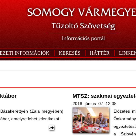
SOMOGY VÁRMEGYE
Tűzoltó Szövetség
Információs portál
EZETI INFORMÁCIÓK
KERESÉS
HÁTTÉR
LINKE
aktábor
MTSZ: szakmai egyeztet
2018. június. 07. 12:38
, Bázakerettyén (Zala megyében)
Előzetes m
tábor, amelyre lehet jelentkezni.
Önkormányz
egyeztetést
a Szlovén