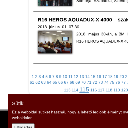
Somorja, Szabadka, Szenteg
R16 HEROS AQUADUX-X 4000 – szak
2018. június. 01. 07:36
2018. május 30-án, a BM H
R16 HEROS AQUADUX-X 4000
1
2
3
4
5
6
7
8
9
10
11
12
13
14
15
16
17
18
19
20
2
61
62
63
64
65
66
67
68
69
70
71
72
73
74
75
76
77
115
113
114
116
117
118
119
120
Sütik
Ez a weboldal sütiket használ, hogy a lehető legjobb élményt n
weboldalon.
Somogy Vármegyei Tűzoltószövetség
Elnök: Mencseli Imre
Elfogadás