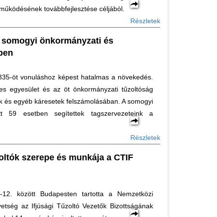
tműködésének továbbfejlesztése céljából.
Részletek
a somogyi önkormányzati és
ben
835-öt vonuláshoz képest hatalmas a növekedés.
s egyesület és az öt önkormányzati tűzoltóság
ek és egyéb káresetek felszámolásában. A somogyi
tt 59 esetben segítettek tagszervezeteink a
Részletek
zoltók szerepe és munkája a CTIF
12. között Budapesten tartotta a Nemzetközi
etség az Ifjúsági Tűzoltó Vezetők Bizottságának