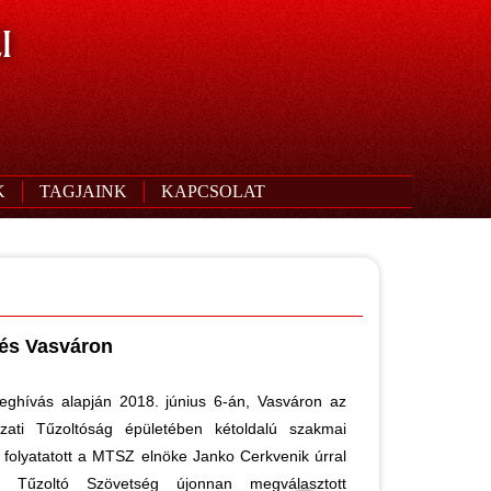
I
K
TAGJAINK
KAPCSOLAT
és Vasváron
eghívás alapján 2018. június 6-án, Vasváron az
ati Tűzoltóság épületében kétoldalú szakmai
 folyatatott a MTSZ elnöke Janko Cerkvenik úrral
 Tűzoltó Szövetség újonnan megválasztott