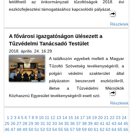
letölthető az önkormányzati tűzoltóságok 2018. évi
eszközfejlesztési támogatásához kapcsolódó pályázat.
Részletek
A fővárosi igazgatóságon ülésezett a
Tűzvédelmi Tanácsadó Testület
2018. április. 24. 16:29
A találkozón egyebek mellett a Magyar
Tűzoltó Szövetség tevékenységéről, a
polgári védelmi szakterület által
pályázaton beszerzett eszközökről,
illetve a Tűzvédelmi Mérnökök
Közhasznú Egyesület tevékenységéről esett szó.
Részletek
1
2
3
4
5
6
7
8
9
10
11
12
13
14
15
16
17
18
19
20
21
22
23
24
25
26
27
28
29
30
31
32
33
34
35
36
37
38
39
40
41
42
43
44
45
46
47
48
49
50
51
52
53
54
55
56
57
58
59
60
61
62
63
64
65
66