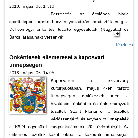
2018. május. 06. 14:10
Berzencén az általános iskola
sporttelepén, április huszonnyolcadikán rendezték meg a
Dél-somogyi önkéntes tűzoltó egyesületek (Nagyatád és
Barcs járásainak) versenyét.
Részletek
Önkéntesek elismerései a kaposvári
ünnepségen
2018. május. 06. 14:05
Kaposváron a Szivárvány
kultúrpalotában, május 4-én tartott
ünnepségen emlékeztek meg a
hivatásos, önkéntes és önkormányzati
tűzoltók Szent Flóriánról a tűzoltók
védőszentjéről és egyben itt ünnepelték
a Kötél egyesület megalakulásának 20. évfordulóját. Az
önkéntes tűzoltók közül többen a központi ünnepségen