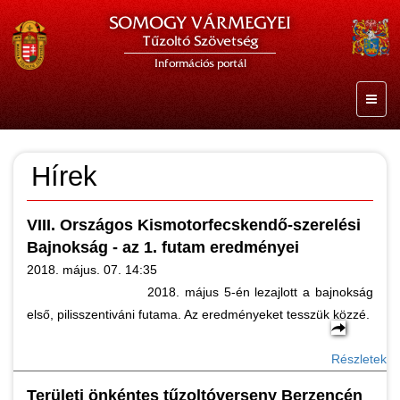
SOMOGY VÁRMEGYEI
Tűzoltó Szövetség
Információs portál
Hírek
VIII. Országos Kismotorfecskendő-szerelési
Bajnokság - az 1. futam eredményei
2018. május. 07. 14:35
2018. május 5-én lezajlott a bajnokság
első, pilisszentiváni futama. Az eredményeket tesszük közzé.
Részletek
Területi önkéntes tűzoltóverseny Berzencén