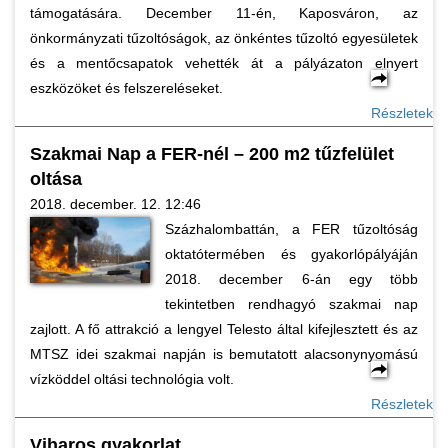
támogatására. December 11-én, Kaposváron, az
önkormányzati tűzoltóságok, az önkéntes tűzoltó egyesületek
és a mentőcsapatok vehették át a pályázaton elnyert
eszközöket és felszereléseket.
Részletek
Szakmai Nap a FER-nél – 200 m2 tűzfelület
oltása
2018. december. 12. 12:46
Százhalombattán, a FER tűzoltóság
oktatótermében és gyakorlópályáján
2018. december 6-án egy több
tekintetben rendhagyó szakmai nap
zajlott. A fő attrakció a lengyel Telesto által kifejlesztett és az
MTSZ idei szakmai napján is bemutatott alacsonynyomású
vízköddel oltási technológia volt.
Részletek
Viharos gyakorlat