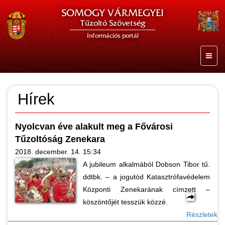
SOMOGY VÁRMEGYEI
Tűzoltó Szövetség
Információs portál
Hírek
Nyolcvan éve alakult meg a Fővárosi
Tűzoltóság Zenekara
2018. december. 14. 15:34
A jubileum alkalmából Dobson Tibor tű.
ddtbk. – a jogutód Katasztrófavédelem
Központi Zenekarának címzett –
köszöntőjét tesszük közzé.
Részletek