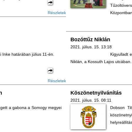
Tűzoltóver
Részletek
Központban
Bozóttűz Niklán
2021. július. 15. 13:18
i Inke határában július 11-én.
Kigyulladt 
Niklán, a Kossuth Lajos utcában.
Részletek
n
Köszönetnyilvánítás
2021. július. 15. 08:11
 égett a gabona a Somogy megyei
Dobson Ti
köszönetnyi
helyreállítá