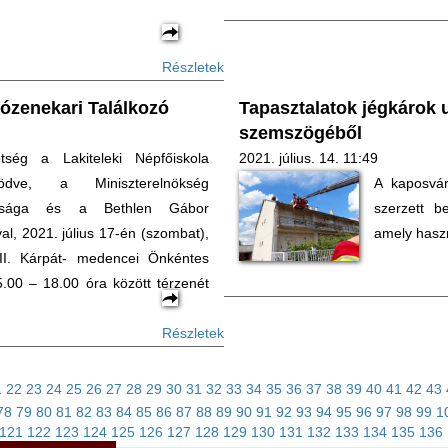
Részletek
tózenekari Találkozó
Tapasztalatok jégkárok 
szemszögéből
ség a Lakiteleki Népfőiskola
2021. július. 14. 11:49
ködve, a Miniszterelnökség
A kaposvár
tkársága és a Bethlen Gábor
szerzett 
al, 2021. július 17-én (szombat),
amely haszn
II. Kárpát- medencei Önkéntes
5.00 – 18.00 óra között térzenét
Részletek
1
22
23
24
25
26
27
28
29
30
31
32
33
34
35
36
37
38
39
40
41
42
43
78
79
80
81
82
83
84
85
86
87
88
89
90
91
92
93
94
95
96
97
98
99
1
121
122
123
124
125
126
127
128
129
130
131
132
133
134
135
136