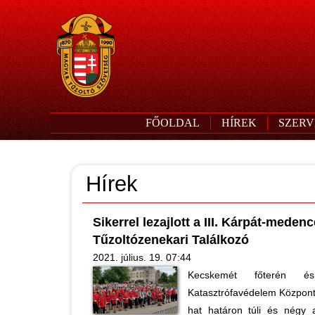
FŐOLDAL
HÍREK
SZERV
Hírek
Sikerrel lezajlott a III. Kárpát-mede
Tűzoltózenekari Találkozó
2021. július. 19. 07:44
Kecskemét főterén 
Katasztrófavédelem Központi
hat határon túli és négy 