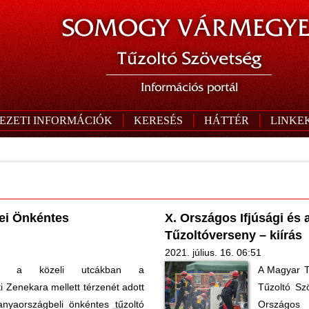
SOMOGY VÁRMEGYE
Tűzoltó Szövetség
Információs portál
EZETI INFORMÁCIÓK
KERESÉS
HÁTTÉR
LINKE
ncei Önkéntes
X. Országos Ifjúsági és
Tűzoltóverseny – kiírás
2021. július. 16. 06:51
és a közeli utcákban a
A Magyar T
 Zenekara mellett térzenét adott
Tűzoltó Sz
anyaországbeli önkéntes tűzoltó
Országos