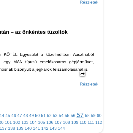
Részletek
után – az önkéntes tűzoltók
i KÖTÉL Egyesület a közelmúltban Ausztriából
be egy MAN típusú emelőkosaras gépjárművet,
osnak bizonyult a jégkárok felszámolásánál is.
Részletek
57
44
45
46
47
48
49
50
51
52
53
54
55
56
58
59
60
00
101
102
103
104
105
106
107
108
109
110
111
112
137
138
139
140
141
142
143
144