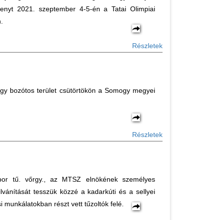
senyt 2021. szeptember 4-5-én a Tatai Olimpiai
.
Részletek
egy bozótos terület csütörtökön a Somogy megyei
Részletek
bor tű. vőrgy., az MTSZ elnökének személyes
lvánítását tesszük közzé a kadarkúti és a sellyei
si munkálatokban részt vett tűzoltók felé.