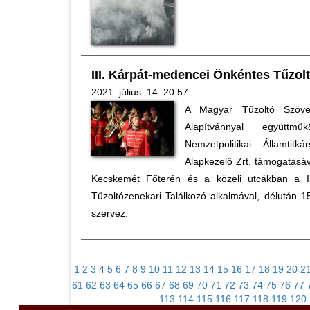
III. Kárpát-medencei Önkéntes Tűzol
2021. július. 14. 20:57
A Magyar Tűzoltó Szövet
Alapítvánnyal együttmű
Nemzetpolitikai Államti
Alapkezelő Zrt. támogatásáv
Kecskemét Főterén és a közeli utcákban a I
Tűzoltózenekari Találkozó alkalmával, délután 1
szervez.
1
2
3
4
5
6
7
8
9
10
11
12
13
14
15
16
17
18
19
20
2
61
62
63
64
65
66
67
68
69
70
71
72
73
74
75
76
77
113
114
115
116
117
118
119
120