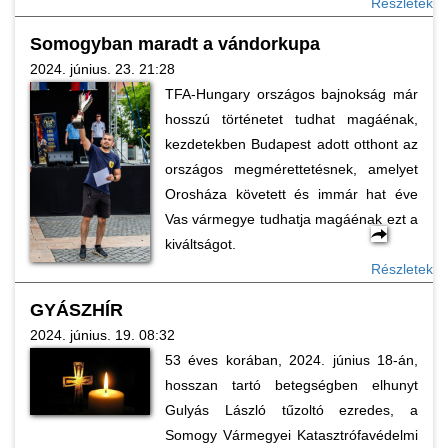
Részletek
Somogyban maradt a vándorkupa
2024. június. 23. 21:28
TFA-Hungary országos bajnokság már
hosszú történetet tudhat magáénak,
kezdetekben Budapest adott otthont az
országos megmérettetésnek, amelyet
Orosháza követett és immár hat éve
Vas vármegye tudhatja magáénak ezt a
kiváltságot.
Részletek
GYÁSZHÍR
2024. június. 19. 08:32
53 éves korában, 2024. június 18-án,
hosszan tartó betegségben elhunyt
Gulyás László tűzoltó ezredes, a
Somogy Vármegyei Katasztrófavédelmi