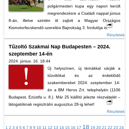
polgármesteri kupa egy napon került
megrendezésre a Családi nappal június
8-án, illetve szintén itt zajlott a Magyar Országos
Kismotorfecskendő-szerelési Bajnokság 3. fordulója is.
Részletek
Tűzoltó Szakmai Nap Budapesten – 2024.
szeptember 14-én
2024. június. 16. 18:44
Új helyszínen, új témákkal várják a
tűzoltókat és az érdeklődő
szakembereket 2024. szeptember 14-
én a BM Heros Zrt. telephelyén (1106
Budapest, Ezüstfa u. 8.). Már 25 kiállító jelezte részvételét –
látogatóknak regisztrálni augusztus 28-ig lehet!
Részletek
18
1
2
3
4
5
6
7
8
9
10
11
12
13
14
15
16
17
19
20
21
22
23
24