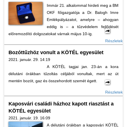
Immár 21. alkalommal hirdeti meg a BM
OKF főigazgatója a Dr. Balogh Imre
Emlékpályázatot, amelyre – ahogyan
eddig is – a tűzvédelem fejlődését
előremozdító dolgozatokat várnak május 10-ig.
Részletek
Bozóttűzhöz vonult a KÖTÉL egyesület
2021. január. 29. 14:19
A KÖTÉL tagjai jan. 23-án a kora
délutáni órákban tűzoltás céljából vonultak, mert az út
mentén bozót, gaz és összehordott szemét égett.
Részletek
Kaposvári családi házhoz kapott riasztást a
KÖTÉL egyesület
2021. január. 19. 16:09
A délutáni órákban a kaposvári KÖTÉL