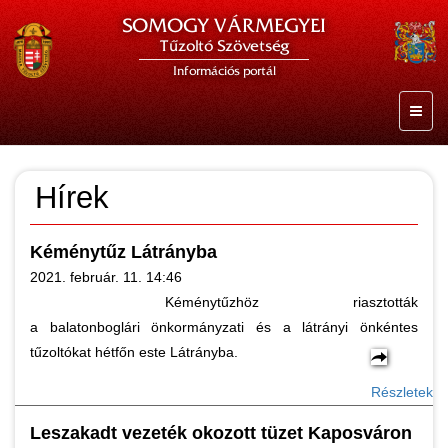
SOMOGY VÁRMEGYEI
Tűzoltó Szövetség
Információs portál
Hírek
Kéménytűz Látrányba
2021. február. 11. 14:46
Kéménytűzhöz riasztották
a balatonboglári önkormányzati és a látrányi önkéntes
tűzoltókat hétfőn este Látrányba.
Részletek
Leszakadt vezeték okozott tüzet Kaposváron