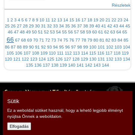
Részletek
1
2
3
4
5
6
7
8
9
10
11
12
13
14
15
16
17
18
19
20
21
22
23
24
25
26
27
28
29
30
31
32
33
34
35
36
37
38
39
40
41
42
43
44
45
46
47
48
49
50
51
52
53
54
55
56
57
58
59
60
61
62
63
64
65
66
67
68
69
70
71
72
73
74
75
76
77
78
79
80
81
82
83
84
85
86
87
88
89
90
91
92
93
94
95
96
97
98
99
100
101
102
103
104
105
106
107
108
109
110
111
112
113
114
115
116
117
118
119
120
121
122
123
124
125
126
127
128
129
130
131
132
133
134
135
136
137
138
139
140
141
142
143
144
Somogy Vármegyei Tűzoltószövetség
Elnök: Mencseli Imre
Sütik
Cím: 7400 Kaposvár, Somssich P. u. 7.
Ez a weboldal sütiket használ, hogy a lehető legjobb élményt
nyújtsa Önnek a weboldalon.
Telefon: +36 30 279 2966
Elfogadás
E-mail:
somogy@tuzoltoszovetseg.hu