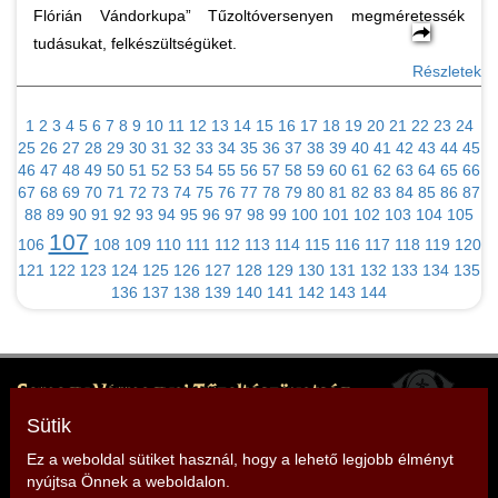
Flórián Vándorkupa” Tűzoltóversenyen megméretessék
tudásukat, felkészültségüket.
Részletek
1
2
3
4
5
6
7
8
9
10
11
12
13
14
15
16
17
18
19
20
21
22
23
24
25
26
27
28
29
30
31
32
33
34
35
36
37
38
39
40
41
42
43
44
45
46
47
48
49
50
51
52
53
54
55
56
57
58
59
60
61
62
63
64
65
66
67
68
69
70
71
72
73
74
75
76
77
78
79
80
81
82
83
84
85
86
87
88
89
90
91
92
93
94
95
96
97
98
99
100
101
102
103
104
105
107
106
108
109
110
111
112
113
114
115
116
117
118
119
120
121
122
123
124
125
126
127
128
129
130
131
132
133
134
135
136
137
138
139
140
141
142
143
144
Somogy Vármegyei Tűzoltószövetség
Elnök: Mencseli Imre
Sütik
Cím: 7400 Kaposvár, Somssich P. u. 7.
Ez a weboldal sütiket használ, hogy a lehető legjobb élményt
nyújtsa Önnek a weboldalon.