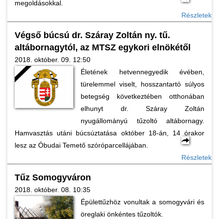
megoldásokkal.
Részletek
Végső búcsú dr. Száray Zoltán ny. tű.
altábornagytól, az MTSZ egykori elnökétől
2018. október. 09. 12:50
Életének hetvennegyedik évében,
türelemmel viselt, hosszantartó súlyos
betegség következtében otthonában
elhunyt dr. Száray Zoltán
nyugállományú tűzoltó altábornagy.
Hamvasztás utáni búcsúztatása október 18-án, 14 órakor
lesz az Óbudai Temető szóróparcellájában.
Részletek
Tűz Somogyváron
2018. október. 08. 10:35
Épülettűzhöz vonultak a somogyvári és
öreglaki önkéntes tűzoltók.