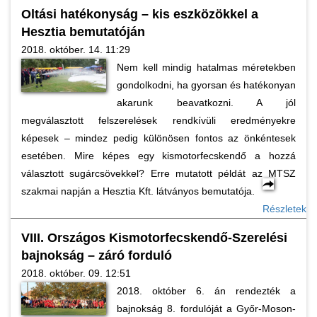
Oltási hatékonyság – kis eszközökkel a
Hesztia bemutatóján
2018. október. 14. 11:29
Nem kell mindig hatalmas méretekben
gondolkodni, ha gyorsan és hatékonyan
akarunk beavatkozni. A jól
megválasztott felszerelések rendkívüli eredményekre
képesek – mindez pedig különösen fontos az önkéntesek
esetében. Mire képes egy kismotorfecskendő a hozzá
választott sugárcsövekkel? Erre mutatott példát az MTSZ
szakmai napján a Hesztia Kft. látványos bemutatója.
Részletek
VIII. Országos Kismotorfecskendő-Szerelési
bajnokság – záró forduló
2018. október. 09. 12:51
2018. október 6. án rendezték a
bajnokság 8. fordulóját a Győr-Moson-