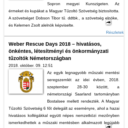
Sopron megyei Kunszigeten. Az
érmeket és kupákat a Magyar Tűzoltó Szövetség biztosította.
A szövetséget Dobson Tibor tű. ddtbk., a szövetség elnöke,
és Kelemen Zsolt alelnök képviselte.
Részletek
Weber Rescue Days 2018 – hivatásos,
önkéntes, létesítményi és önkormányzati
tűzoltók Németországban
2018. október. 09. 12:51
Az egyik legnagyobb műszaki mentési
seregszemlét az idei évben, 2018.
szeptember 28-30 között, a
németországi Saarland tartományban
Bostalsee mellett rendezték. A Magyar
Tűzoltó Szövetség 6 főt delegált az eseményre, ahol a hazai
hivatásos kollégákkal együtt népes nemzetközi mezőnyben
ismerkedhettek a műszaki mentésben alkalmazott legújabb