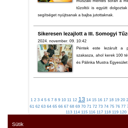
műszaki mentés során a me
tűzoltói is együtt dolgozt
segítséget nyújtsanak a bajba jutottaknak.
Sikeresen lezajlott a III. Somogyi Tű
2024. november. 09. 10:42
Péntek este lezárult a pá
szakasza, ahol kerek 100 té
és Pálinka Mustra Egyesület 
13
1
2
3
4
5
6
7
8
9
10
11
12
14
15
16
17
18
19
20
61
62
63
64
65
66
67
68
69
70
71
72
73
74
75
76
77
113
114
115
116
117
118
119
120
Sütik