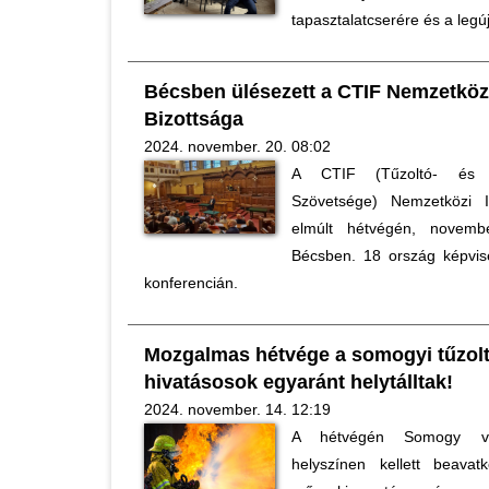
tapasztalatcserére és a leg
Bécsben ülésezett a CTIF Nemzetközi
Bizottsága
2024. november. 20. 08:02
A CTIF (Tűzoltó- és M
Szövetsége) Nemzetközi I
elmúlt hétvégén, novembe
Bécsben. 18 ország képvise
konferencián.
Mozgalmas hétvége a somogyi tűzol
hivatásosok egyaránt helytálltak!
2024. november. 14. 12:19
A hétvégén Somogy vá
helyszínen kellett beavat