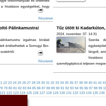
gye önkormányzati és önkéntes
ak a hivatásos egységekkel, hogy
Részletek
zoltó Pálinkamustra!
Tűz ütött ki Kadarkúton,
2024. november. 07. 14:31
linkamustra izgalmas bírálati
Szerda dé
telt értékelhettek a Somogyi Bor-
egybeépítet
szakértői.
lángolt, am
hivatáso
Részletek
személygépkocsi teljesen megse
21
22
23
24
25
26
27
28
29
30
31
32
33
34
35
36
37
38
39
40
41
42
4
78
79
80
81
82
83
84
85
86
87
88
89
90
91
92
93
94
95
96
97
98
99
1
121
122
123
124
125
126
127
128
129
130
131
132
133
134
135
136