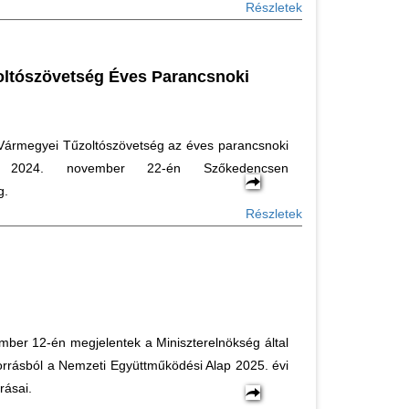
Részletek
ltószövetség Éves Parancsnoki
ármegyei Tűzoltószövetség az éves parancsnoki
, 2024. november 22-én Szőkedencsen
g.
Részletek
ber 12-én megjelentek a Miniszterelnökség által
 forrásból a Nemzeti Együttműködési Alap 2025. évi
írásai.