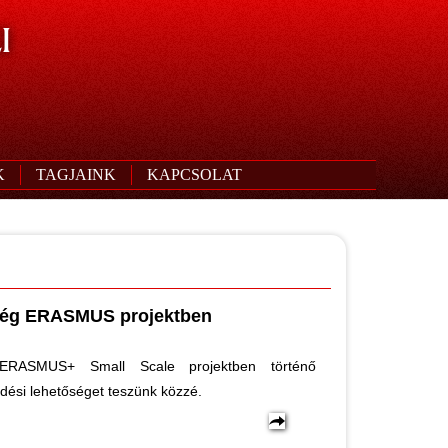
I
K
TAGJAINK
KAPCSOLAT
ség ERASMUS projektben
ERASMUS+ Small Scale projektben történő
dési lehetőséget teszünk közzé.