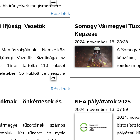
újabb irányelvek megismerésére.
Részletek
 Ifjúsági Vezetők
Somogy Vármegyei Tűzo
Képzése
2024. november. 18. 23:38
entőszolgálatok Nemzetközi
A Somogy V
fjúsági Vezetők Bizottsága az
képzését
r 15-én tartotta 113. ülését
rendezi me
letében 36 küldött vett részt a
Részletek
tóknak – önkéntesek és
NEA pályázatok 2025
2024. november. 13. 07:59
2024. novem
rmegye tűzoltóinak számos
biztosított
kozniuk. Két tűzeset és nyolc
pályázati ki