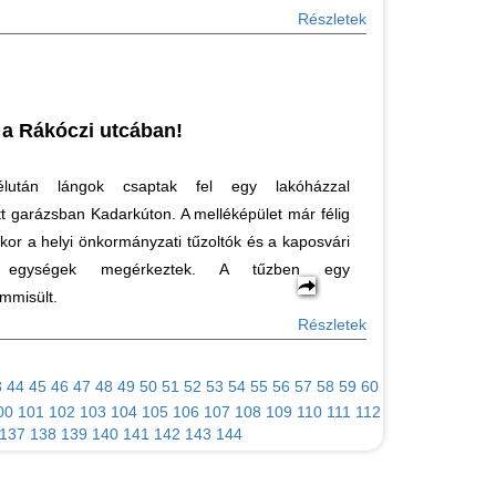
Részletek
 a Rákóczi utcában!
lután lángok csaptak fel egy lakóházzal
t garázsban Kadarkúton. A melléképület már félig
ikor a helyi önkormányzati tűzoltók és a kaposvári
s egységek megérkeztek. A tűzben egy
mmisült.
Részletek
3
44
45
46
47
48
49
50
51
52
53
54
55
56
57
58
59
60
00
101
102
103
104
105
106
107
108
109
110
111
112
137
138
139
140
141
142
143
144