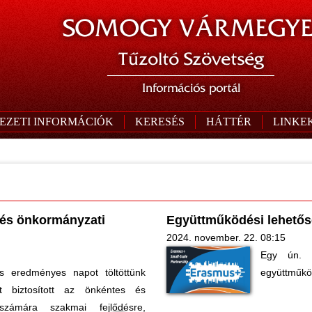
SOMOGY VÁRMEGYE
Tűzoltó Szövetség
Információs portál
EZETI INFORMÁCIÓK
KERESÉS
HÁTTÉR
LINKE
s és önkormányzati
Együttműködési lehető
2024. november. 22. 08:15
Egy ún. 
s eredményes napot töltöttünk
együttműkö
t biztosított az önkéntes és
számára szakmai fejlődésre,