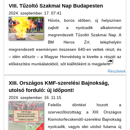
VIII. Tűzoltó Szakmai Nap Budapesten
2024. szeptember. 17. 07:41
Hűvös, borús időben, új helyszínen
zajlott a nyolcadik alkalommal
megrendezett Tűzoltó Szakmai Nap. A
BM Heros Zrt. telephelyén
megrendezett eseményen összesen 640-en vettek részt, és
– idén először – a Magyar Honvédség is kivette a részét az
előkészítési munkálatokból, sőt kiállítóként is megjelent.
Részletek
XIII. Országos KMF-szerelési Bajnokság,
utolsó forduló: új időpont!
2024. szeptember. 16. 11:15
Felelős döntést hozott a
szervezőbizottság: a XIII. Országos
Kismotorfecskendő-szerelési Bajnokság
nyolcadik, vagyis idei utolsó futama új