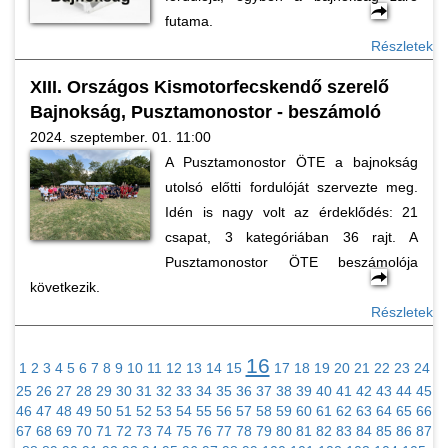
futama.
Részletek
XIII. Országos Kismotorfecskendő szerelő
Bajnokság, Pusztamonostor - beszámoló
2024. szeptember. 01. 11:00
A Pusztamonostor ÖTE a bajnokság
utolsó előtti fordulóját szervezte meg.
Idén is nagy volt az érdeklődés: 21
csapat, 3 kategóriában 36 rajt. A
Pusztamonostor ÖTE beszámolója
következik.
Részletek
16
1
2
3
4
5
6
7
8
9
10
11
12
13
14
15
17
18
19
20
21
22
23
24
25
26
27
28
29
30
31
32
33
34
35
36
37
38
39
40
41
42
43
44
45
46
47
48
49
50
51
52
53
54
55
56
57
58
59
60
61
62
63
64
65
66
67
68
69
70
71
72
73
74
75
76
77
78
79
80
81
82
83
84
85
86
87