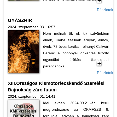
Részletek
GYÁSZHÍR
2024. szeptember. 03. 16:57
Nem múlnak ők el, kik szívünkben
élnek, Hiába szállnak árnyak, álmok,
évek. 73 éves korában elhunyt Csikvári
Ferenc a böhönyei önkéntes tűzoltó
egyesület örökös tiszteletbeli
parancsnoka.
Részletek
XIII.Országos Kismotorfecskendő Szerelési
Bajnokság záró futam
2024. szeptember. 01. 14:41
Idei évben 2024.09.21.-én kerül
megrendezésre az OKMFSZB 8.
fordulója, egyben a bajnokság záró