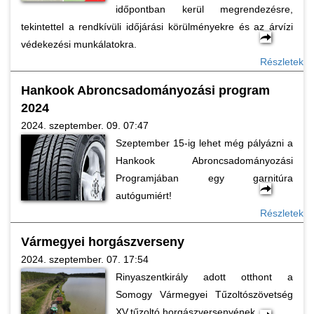
időpontban kerül megrendezésre,
tekintettel a rendkívüli időjárási körülményekre és az árvízi
védekezési munkálatokra.
Részletek
Hankook Abroncsadományozási program
2024
2024. szeptember. 09. 07:47
Szeptember 15-ig lehet még pályázni a
Hankook Abroncsadományozási
Programjában egy garnitúra
autógumiért!
Részletek
Vármegyei horgászverseny
2024. szeptember. 07. 17:54
Rinyaszentkirály adott otthont a
Somogy Vármegyei Tűzoltószövetség
XV.tűzoltó horgászversenyének.