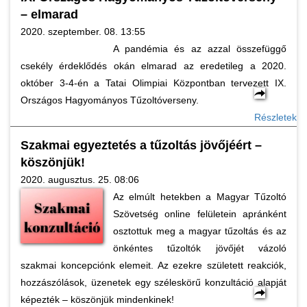
– elmarad
2020. szeptember. 08. 13:55
A pandémia és az azzal összefüggő
csekély érdeklődés okán elmarad az eredetileg a 2020.
október 3-4-én a Tatai Olimpiai Központban tervezett IX.
Országos Hagyományos Tűzoltóverseny.
Részletek
Szakmai egyeztetés a tűzoltás jövőjéért –
köszönjük!
2020. augusztus. 25. 08:06
Az elmúlt hetekben a Magyar Tűzoltó
Szövetség online felületein apránként
osztottuk meg a magyar tűzoltás és az
önkéntes tűzoltók jövőjét vázoló
szakmai koncepciónk elemeit. Az ezekre született reakciók,
hozzászólások, üzenetek egy széleskörű konzultáció alapját
képezték – köszönjük mindenkinek!