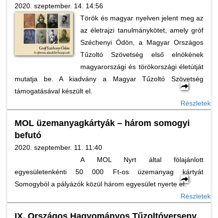
2020. szeptember. 14. 14:56
Török és magyar nyelven jelent meg az
az életrajzi tanulmánykötet, amely gróf
Széchenyi Ödön, a Magyar Országos
Tűzoltó Szövetség első elnökének
magyarországi és törökországi életútját
mutatja be. A kiadvány a Magyar Tűzoltó Szövetség
támogatásával készült el.
Részletek
MOL üzemanyagkártyák – három somogyi
befutó
2020. szeptember. 11. 11:40
A MOL Nyrt által fölajánlott
egyesületenkénti 50 000 Ft-os üzemanyag kártyát
Somogyból a pályázók közül három egyesület nyerte el.
Részletek
IX. Országos Hagyományos Tűzoltóverseny