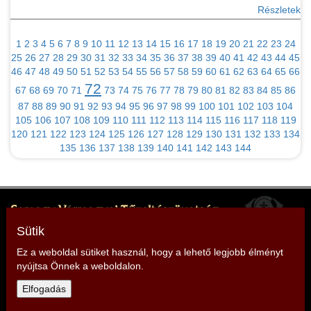
Részletek
1
2
3
4
5
6
7
8
9
10
11
12
13
14
15
16
17
18
19
20
21
22
23
24
25
26
27
28
29
30
31
32
33
34
35
36
37
38
39
40
41
42
43
44
45
46
47
48
49
50
51
52
53
54
55
56
57
58
59
60
61
62
63
64
65
66
72
67
68
69
70
71
73
74
75
76
77
78
79
80
81
82
83
84
85
86
87
88
89
90
91
92
93
94
95
96
97
98
99
100
101
102
103
104
105
106
107
108
109
110
111
112
113
114
115
116
117
118
119
120
121
122
123
124
125
126
127
128
129
130
131
132
133
134
135
136
137
138
139
140
141
142
143
144
Somogy Vármegyei Tűzoltószövetség
Elnök: Mencseli Imre
Sütik
Cím: 7400 Kaposvár, Somssich P. u. 7.
Ez a weboldal sütiket használ, hogy a lehető legjobb élményt
nyújtsa Önnek a weboldalon.
Telefon: +36 30 279 2966
Elfogadás
E-mail:
somogy@tuzoltoszovetseg.hu