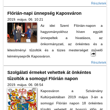
Részletek
Flórián-napi ünnepség Kaposváron
2019. május. 06. 10:21
Az idei Szent Flórián-napon a
hagyományokhoz híven együtt
ünnepeltek a hivatásos, az
önkormányzati, az önkéntes és a
létesítményi tűzoltók és a tüzes mesterséget művelő
kéményseprők Kaposváron.
Részletek
Szolgálati érmeket vehettek át önkéntes
tűzoltók a somogyi Flórián napon
2019. május. 06. 08:54
Kaposváron a Szivárvány
Kultúrpalotában 2019 május 3-án a
somogyi Flórián napon 18 önkéntes
tűzoltó vehetett át hosszú időn át