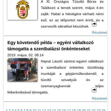
A XI. Országos Tűzoltó Börze és
Találkozó a tervek szerint, május 4-én
zajlik. Habár a hétvégére várható némi
eső, ez az időpontot nem érinti, és a
szervezők sátrakkal készülnek.
Részletek
Egy követendő példa – egyéni vállalkozó
támogatta a szentbalázsi önkénteseket
2019. május. 02. 08:14
Hajnal László sántosi egyéni vállalkozó
a szentbalázsi önkéntes tűzoltóság
munkáját a gépjárműfecskendő, a
tűzoltó szivattyúk és az
üzemanyagkannák teljes
feltankolásával támogatta.
Részletek
1
2
3
4
5
6
7
8
9
10
11
12
13
14
15
16
17
18
19
20
21
22
23
24