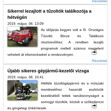
Részletek
Sikerrel lezajlott a tűzoltók találkozója a
hétvégén
2019. május. 06. 13:09
Az időjárás kegyes volt a XI. Országos
Tűzoltó Börze és Találkozó
résztvevőihez. A rendben lezajló
programok mellett számos megjelent
vehetett át elismeréseket a rendezvényen.
Részletek
Újabb sikeres gépjármű-kezelői vizsga
2019. május. 06. 10:41
Hétféle tűzoltógépjármű és a műszaki
mentésekhez használt eszközök
kezeléséből tettek tanúbizonyságot a
somogyi tűzoltók, köztük a szőkedencsi
és görgetegi önkéntesek.