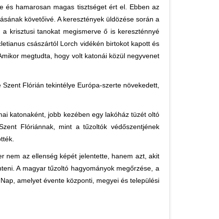
 be és hamarosan magas tisztséget ért el. Ebben az
ításának követőivé. A keresztények üldözése során a
d a krisztusi tanokat megismerve ő is kereszténnyé
cletianus császártól Lorch vidékén birtokot kapott és
 Amikor megtudta, hogy volt katonái közül negyvenet
e Szent Flórián tekintélye Európa-szerte növekedett,
ómai katonaként, jobb kezében egy lakóház tüzét oltó
zent Flóriánnak, mint a tűzoltók védőszentjének
tték.
 nem az ellenség képét jelentette, hanem azt, akit
 menteni. A magyar tűzoltó hagyományok megőrzése, a
Nap, amelyet évente központi, megyei és települési