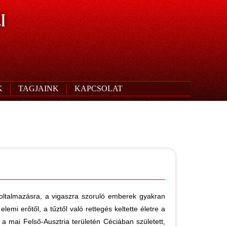
I
K
TAGJAINK
KAPCSOLAT
oltalmazásra, a vigaszra szoruló emberek gyakran
emi erőtől, a tűztől való rettegés keltette életre a
 a mai Felső-Ausztria területén Céciában született,