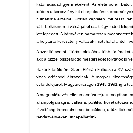
katonacsalád gyermekeként. Az élete során bátor, 
időben a keresztény hit elterjedésének eredményeké
humanista érzelmű Flórián képtelen volt részt ven
vált. Lelkiismereti válságából csak úgy tudott kilép
letelepedett. A környéken hamarosan megszerették, 
a helytartó keresztény vallásuk miatt halálra ítélt, 
A szentté avatott Flórián alakjához több történelmi
akit a tűzzel összefüggő mesterséget folytatók is v
Hazánk területére Szent Flórián kultusza a XV. száz
vizes edénnyel ábrázolnak. A magyar tűzoltóság
évfordulójáról. Magyarországon 1948-1991-ig a tűz
A megemlékezés ellentmondást rejtett magában, mer
állampolgárságra, vallásra, politikai hovatartozás
tűzoltóság társadalmi megbecsülése, a tűzoltók mé
rendezvényeken ünnepelhetünk.