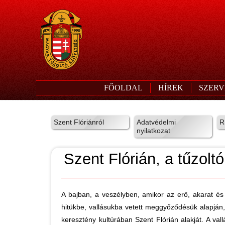
FŐOLDAL
HÍREK
SZERV
Szent Flóriánról
Adatvédelmi
R
nyilatkozat
Szent Flórián, a tűzolt
A bajban, a veszélyben, amikor az erő, akarat é
hitükbe, vallásukba vetett meggyőződésük alapján, f
keresztény kultúrában Szent Flórián alakját. A val