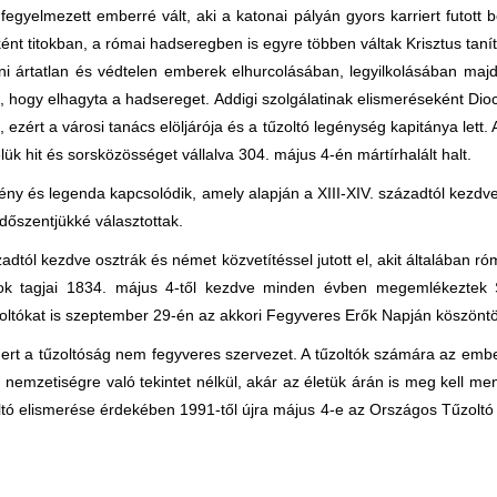
fegyelmezett emberré vált, aki a katonai pályán gyors karriert futott
nt titokban, a római hadseregben is egyre többen váltak Krisztus tan
ni ártatlan és védtelen emberek elhurcolásában, legyilkolásában maj
ni, hogy elhagyta a hadsereget. Addigi szolgálatinak elismeréseként Dio
ezért a városi tanács elöljárója és a tűzoltó legénység kapitánya lett.
velük hit és sorsközösséget vállalva 304. május 4-én mártírhalált halt.
 tény és legenda kapcsolódik, amely alapján a XIII-XIV. századtól kezdv
édőszentjükké választottak.
adtól kezdve osztrák és német közvetítéssel jutott el, akit általában r
ok tagjai 1834. május 4-től kezdve minden évben megemlékeztek S
oltókat is szeptember 29-én az akkori Fegyveres Erők Napján köszöntö
t a tűzoltóság nem fegyveres szervezet. A tűzoltók számára az ember
ra, nemzetiségre való tekintet nélkül, akár az életük árán is meg kell
ltó elismerése érdekében 1991-től újra május 4-e az Országos Tűzoltó 