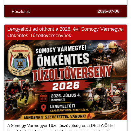
2026-07-06
Részletek
Lengyeltóti ad otthont a 2026. évi Somogy Vármegyei
Önkéntes Tűzoltóversenynek
A Somogy Vármegyei Tűzoltószövetség és a DELTA ÖTE