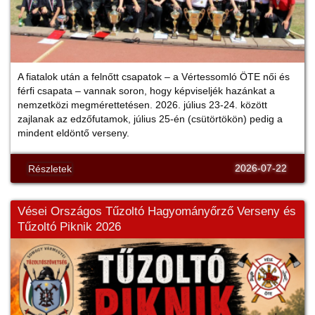
A fiatalok után a felnőtt csapatok – a Vértessomló ÖTE női és
férfi csapata – vannak soron, hogy képviseljék hazánkat a
nemzetközi megmérettetésen. 2026. július 23-24. között
zajlanak az edzőfutamok, július 25-én (csütörtökön) pedig a
mindent eldöntő verseny.
2026-07-22
Részletek
Vései Országos Tűzoltó Hagyományőrző Verseny és
Tűzoltó Piknik 2026