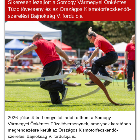
Sikeresen lezajlott a Somogy Vármegyei Önkéntes
Tűzoltóverseny és az Országos Kismotorfecskendő-
szerelési Bajnokság V. fordulója
2026. július 4-én Lengyeltóti adott otthont a Somogy
Vármegyei Önkéntes Tűzoltóversenynek, amelynek keretében
megrendezésre került az Országos Kismotorfecskendő-
szerelési Bajnokság V. fordulója is.