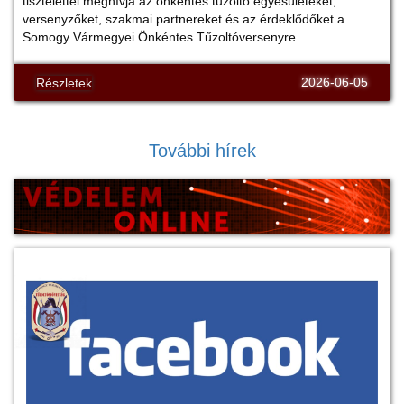
tisztelettel meghívja az önkéntes tűzoltó egyesületeket,
versenyzőket, szakmai partnereket és az érdeklődőket a
Somogy Vármegyei Önkéntes Tűzoltóversenyre.
2026-06-05
Részletek
További hírek