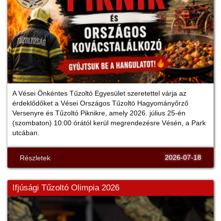
A Vései Önkéntes Tűzoltó Egyesület szeretettel várja az
érdeklődőket a Vései Országos Tűzoltó Hagyományőrző
Versenyre és Tűzoltó Piknikre, amely 2026. július 25-én
(szombaton) 10:00 órától kerül megrendezésre Vésén, a Park
utcában.
2026-07-18
Részletek
Ifjúsági Tűzoltó Olimpia 2026