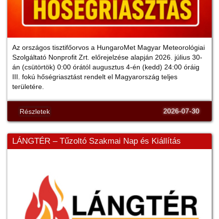
Az országos tisztifőorvos a HungaroMet Magyar Meteorológiai
Szolgáltató Nonprofit Zrt. előrejelzése alapján 2026. július 30-
án (csütörtök) 0:00 órától augusztus 4-én (kedd) 24:00 óráig
III. fokú hőségriasztást rendelt el Magyarország teljes
területére.
2026-07-30
Részletek
LÁNGTÉR – Tűzoltó Szakmai Nap és Kiállítás