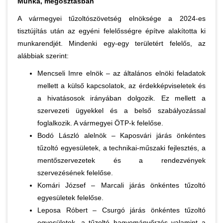
Munka, megosztásban
A vármegyei tűzoltószövetség elnöksége a 2024-es
tisztújítás után az egyéni felelősségre építve alakította ki
munkarendjét. Mindenki egy-egy területért felelős, az
alábbiak szerint:
Mencseli Imre elnök – az általános elnöki feladatok
mellett a külső kapcsolatok, az érdekképviseletek és
a hivatásosok irányában dolgozik. Ez mellett a
szervezeti ügyekkel és a belső szabályozással
foglalkozik. A vármegyei ÖTP-k felelőse.
Bodó László alelnök – Kaposvári járás önkéntes
tűzoltó egyesületek, a technikai-műszaki fejlesztés, a
mentőszervezetek és a rendezvények
szervezésének felelőse.
Komári József – Marcali járás önkéntes tűzoltó
egyesületek felelőse.
Leposa Róbert – Csurgó járás önkéntes tűzoltó
egyesületek, a tűzoltó hagyományőrzés valamint a