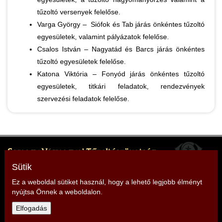
tűzoltó versenyek felelőse.
Varga György – Siófok és Tab járás önkéntes tűzoltó
egyesületek, valamint pályázatok felelőse.
Csalos István – Nagyatád és Barcs járás önkéntes
tűzoltó egyesületek felelőse.
Katona Viktória – Fonyód járás önkéntes tűzoltó
egyesületek, titkári feladatok, rendezvények
szervezési feladatok felelőse.
Somogy Vármegyei Tűzoltószövetség
Elnök: Mencseli Imre
Sütik
Cím: 7400 Kaposvár, Somssich P. u. 7.
Ez a weboldal sütiket használ, hogy a lehető legjobb élményt
nyújtsa Önnek a weboldalon.
Telefon: +36 30 279 2966
Elfogadás
E-mail:
somogy@tuzoltoszovetseg.hu