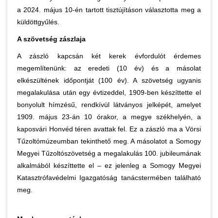
a 2024. május 10-én tartott tisztújításon választotta meg a
küldöttgyűlés.
A szövetség zászlaja
A zászló kapcsán két kerek évfordulót érdemes
megemlítenünk: az eredeti (10 év) és a másolat
elkészültének időpontját (100 év). A szövetség ugyanis
megalakulása után egy évtizeddel, 1909-ben készíttette el
bonyolult hímzésű, rendkívül látványos jelképét, amelyet
1909. május 23-án 10 órakor, a megye székhelyén, a
kaposvári Honvéd téren avattak fel. Ez a zászló ma a Vörsi
Tűzoltómúzeumban tekinthető meg. A másolatot a Somogy
Megyei Tűzoltószövetség a megalakulás 100. jubileumának
alkalmából készíttette el – ez jelenleg a Somogy Megyei
Katasztrófavédelmi Igazgatóság tanácstermében található
meg.