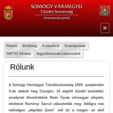
SOMOGY VÁRMEGYEI
Tűzoltó Szövetség
Információs portál
Rólunk
Elnökség
A zászlóról
Szabályzatok
SMTSZ Elnökei
Jegyzőkönyvek,határozatok
Rólunk
A Somogy Vármegyei Tűzoltószövetség 1899. szeptember
3-án alakult meg Csurgón, 14 alapító tűzoltó testülettel,
amelynek díszelnökévé Maár Gyula vármegyei alispánt,
elnökévé Reményi Samut választották meg. Addigra már
valóságos „alapítási lázon” volt túl a megye: az első