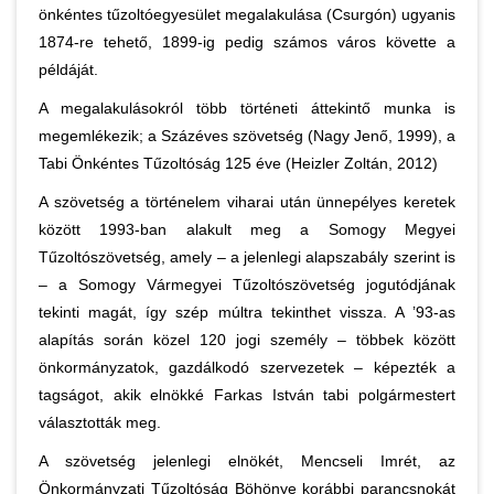
önkéntes tűzoltóegyesület megalakulása (Csurgón) ugyanis
1874-re tehető, 1899-ig pedig számos város követte a
példáját.
A megalakulásokról több történeti áttekintő munka is
megemlékezik; a Százéves szövetség (Nagy Jenő, 1999), a
Tabi Önkéntes Tűzoltóság 125 éve (Heizler Zoltán, 2012)
A szövetség a történelem viharai után ünnepélyes keretek
között 1993-ban alakult meg a Somogy Megyei
Tűzoltószövetség, amely – a jelenlegi alapszabály szerint is
– a Somogy Vármegyei Tűzoltószövetség jogutódjának
tekinti magát, így szép múltra tekinthet vissza. A ’93-as
alapítás során közel 120 jogi személy – többek között
önkormányzatok, gazdálkodó szervezetek – képezték a
tagságot, akik elnökké Farkas István tabi polgármestert
választották meg.
A szövetség jelenlegi elnökét, Mencseli Imrét, az
Önkormányzati Tűzoltóság Böhönye korábbi parancsnokát