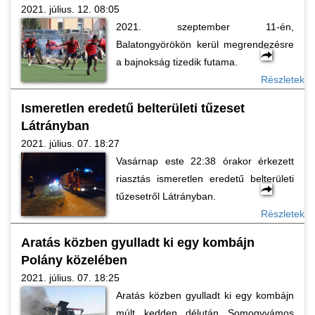
2021. július. 12. 08:05
2021. szeptember 11-én,
Balatongyörökön kerül megrendezésre
a bajnokság tizedik futama.
Részletek
Ismeretlen eredetű belterületi tűzeset
Látrányban
2021. július. 07. 18:27
Vasárnap este 22:38 órakor érkezett
riasztás ismeretlen eredetű belterületi
tűzesetről Látrányban.
Részletek
Aratás közben gyulladt ki egy kombájn
Polány közelében
2021. július. 07. 18:25
Aratás közben gyulladt ki egy kombájn
múlt kedden délután Somogyvámos