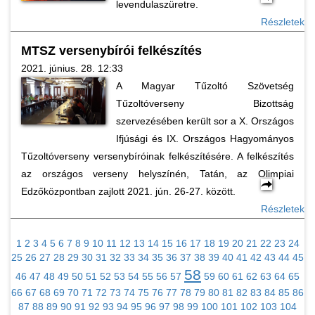
levendulaszüretre.
Részletek
MTSZ versenybírói felkészítés
2021. június. 28. 12:33
A Magyar Tűzoltó Szövetség
Tűzoltóverseny Bizottság
szervezésében került sor a X. Országos
Ifjúsági és IX. Országos Hagyományos
Tűzoltóverseny versenybíróinak felkészítésére. A felkészítés
az országos verseny helyszínén, Tatán, az Olimpiai
Edzőközpontban zajlott 2021. jún. 26-27. között.
Részletek
1
2
3
4
5
6
7
8
9
10
11
12
13
14
15
16
17
18
19
20
21
22
23
24
25
26
27
28
29
30
31
32
33
34
35
36
37
38
39
40
41
42
43
44
45
58
46
47
48
49
50
51
52
53
54
55
56
57
59
60
61
62
63
64
65
66
67
68
69
70
71
72
73
74
75
76
77
78
79
80
81
82
83
84
85
86
87
88
89
90
91
92
93
94
95
96
97
98
99
100
101
102
103
104