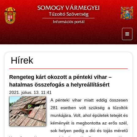
SOMOGY VÁRMEGYEI
Tűzoltó Szövetség
Információs portál
Hírek
Rengeteg kárt okozott a pénteki vihar –
hatalmas összefogás a helyreállításért
2021. július. 13. 11:41
A pénteki vihar miatt eddig összesen
281 esetben volt szükség a tűzoltók
munkájára. Volt, ahol épületek tetejét és
kéményét is megbontotta az erős szél,
sok helyen pedig a dió és tojás méretű