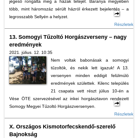
jégeső rongálta meg a házak tetejét. Baranya megyében
több, mint háromszáz sérült házról érkezett bejelentés – a
legrosszabb Sellyén a helyzet.
Részletek
13. Somogyi Tűzoltó Horgászverseny – nagy
eredmények
2021. július. 12. 10:35
Nem voltak babonásak a somogyi
tűzoltók, és nekik lett igazuk! A 13.
versenyen minden eddigit felülmúló
eredmények születtek. Kilenc település
21 csapata vett részt július 10-én a
Vése ÖTE szervezésével az inkei horgásztavon rendezett
Somogy Megyei Tűzoltó Horgászversenyen.
Részletek
X. Országos Kismotorfecskendő-szerelő
Bajnokság