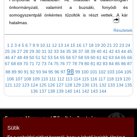
önkormányzati, valamint a buzsáki, fonyódi és
somogyszentpáli önkéntes tűzoltók is részt vettek. A kár
hatalmas.
Részletek
1
2
3
4
5
6
7
8
9
10
11
12
13
14
15
16
17
18
19
20
21
22
23
24
25
26
27
28
29
30
31
32
33
34
35
36
37
38
39
40
41
42
43
44
45
46
47
48
49
50
51
52
53
54
55
56
57
58
59
60
61
62
63
64
65
66
67
68
69
70
71
72
73
74
75
76
77
78
79
80
81
82
83
84
85
86
87
98
88
89
90
91
92
93
94
95
96
97
99
100
101
102
103
104
105
106
107
108
109
110
111
112
113
114
115
116
117
118
119
120
121
122
123
124
125
126
127
128
129
130
131
132
133
134
135
136
137
138
139
140
141
142
143
144
Somogy Vármegyei Tűzoltószövetség
Elnök: Mencseli Imre
Sütik
Cím: 7400 Kaposvár, Somssich P. u. 7.