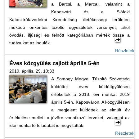
a Barcsi, a Marcali, valamint a
Kaposvári és a Siófoki
Katasztrófavédelmi Kirendeltség illetékességi területén
működő önkéntes tűzoltó egyesületek versenyét, ahol
óvodás, ifjúsági és felnőtt kategóriában mérték össze a
tudásukat az indulók.
Részletek
Éves közgyűlés zajlott április 5-én
2019. április. 29. 10:33
A Somogy Megyei Tűzoltó Szövetség
küldöttei éves küldöttgyűlésen
értékelték a 2018. évi munkát 2019
április 5-én, Kaposváron. A közgyűlésen
a megjelent küldöttek az elmúlt év
értékelése mellett a jövőre vonatkozó terveket, valamint az
idei munka fő feladatait is megvitatták.
Részletek