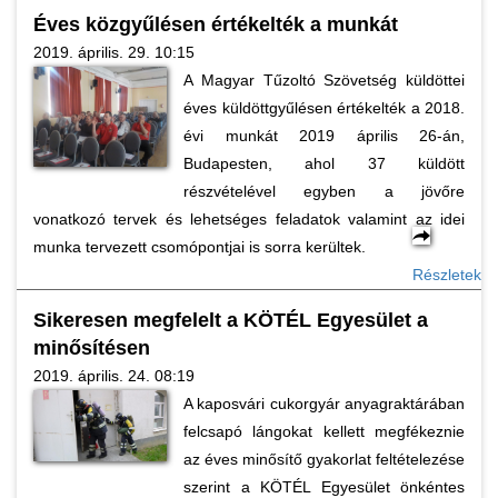
Éves közgyűlésen értékelték a munkát
2019. április. 29. 10:15
A Magyar Tűzoltó Szövetség küldöttei
éves küldöttgyűlésen értékelték a 2018.
évi munkát 2019 április 26-án,
Budapesten, ahol 37 küldött
részvételével egyben a jövőre
vonatkozó tervek és lehetséges feladatok valamint az idei
munka tervezett csomópontjai is sorra kerültek.
Részletek
Sikeresen megfelelt a KÖTÉL Egyesület a
minősítésen
2019. április. 24. 08:19
A kaposvári cukorgyár anyagraktárában
felcsapó lángokat kellett megfékeznie
az éves minősítő gyakorlat feltételezése
szerint a KÖTÉL Egyesület önkéntes