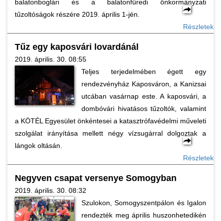
balatonboglári és a balatonfüredi önkormányzati
tűzoltóságok részére 2019. április 1-jén.
Részletek
Tűz egy kaposvári lovardánál
2019. április. 30. 08:55
Teljes terjedelmében égett egy
rendezvényház Kaposváron, a Kanizsai
utcában vasárnap este. A kaposvári, a
dombóvári hivatásos tűzoltók, valamint
a KÖTÉL Egyesület önkéntesei a katasztrófavédelmi műveleti
szolgálat irányítása mellett négy vízsugárral dolgoztak a
lángok oltásán.
Részletek
Negyven csapat versenye Somogyban
2019. április. 30. 08:32
Szulokon, Somogyszentpálon és Igalon
rendezték meg április huszonhetedikén