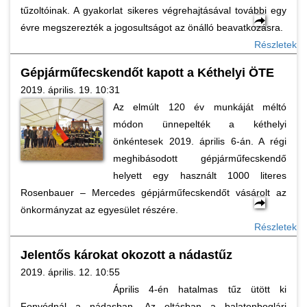
tűzoltóinak. A gyakorlat sikeres végrehajtásával további egy
évre megszerezték a jogosultságot az önálló beavatkozásra.
Részletek
Gépjárműfecskendőt kapott a Kéthelyi ÖTE
2019. április. 19. 10:31
Az elmúlt 120 év munkáját méltó
módon ünnepelték a kéthelyi
önkéntesek 2019. április 6-án. A régi
meghibásodott gépjárműfecskendő
helyett egy használt 1000 literes
Rosenbauer – Mercedes gépjárműfecskendőt vásárolt az
önkormányzat az egyesület részére.
Részletek
Jelentős károkat okozott a nádastűz
2019. április. 12. 10:55
Április 4-én hatalmas tűz ütött ki
Fonyódnál a nádasban. Az oltásban a balatonboglári