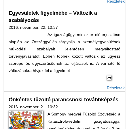
Részletek
Egyesületek figyelmébe – Változik a
szabályozás
2016. november. 22. 10:37
Az igazságügyi miniszter előterjesztése
alapján az Országgyűlés tárgyalja a személyegyesülések
működési szabályait jelentősen megváltoztató
törvényjavaslatot. Ebben többek között változik az ügyész
szerepe és egyszerűsödnek az eljárások is. A várható fő
változásokra hívjuk fel a figyelmet.
Részletek
Önkéntes tűzoltó parancsnoki továbbképzés
2016. november. 21. 10:32
A Somogy megyei Tűzoltó Szövetség a
Katasztrófavédelmi Igazgatósággal
együttműködve december 2-án és 3-án