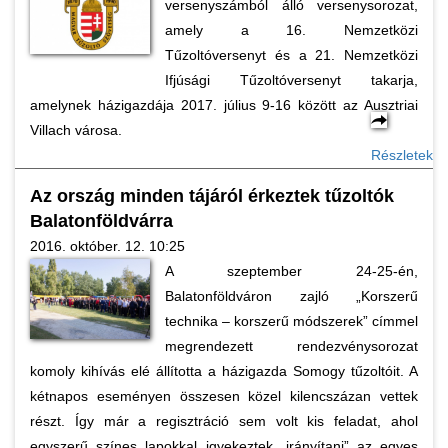
versenyszámból álló versenysorozat,
amely a 16. Nemzetközi
Tűzoltóversenyt és a 21. Nemzetközi
Ifjúsági Tűzoltóversenyt takarja,
amelynek házigazdája 2017. július 9-16 között az Ausztriai
Villach városa.
Részletek
Az ország minden tájáról érkeztek tűzoltók
Balatonföldvárra
2016. október. 12. 10:25
A szeptember 24-25-én,
Balatonföldváron zajló „Korszerű
technika – korszerű módszerek” címmel
megrendezett rendezvénysorozat
komoly kihívás elé állította a házigazda Somogy tűzoltóit. A
kétnapos eseményen összesen közel kilencszázan vettek
részt. Így már a regisztráció sem volt kis feladat, ahol
egyszerű színes lapokkal igyekeztek „irányítani” az egyes