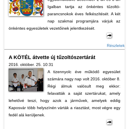
Igalban tartja az önkéntes tűzoltó-
parancsnokok éves felkészítését. A két
nap szakmai programjára várjuk az
önkéntes egyesületek vezetőinek jelentkezését.
Részletek
A KÖTÉL átvette új tűzoltószertárát
2016. október. 25. 10:31
A tizennyolc éve működő egyesület
számára nagy nap volt 2016. október 8.
Régi álmuk valósult meg ekkor:
felavatták a saját szertárukat, amely
lehetővé teszi, hogy azok a járművek, amelyek eddig
Kaposvár több helyszínén várták a riasztást, most végre egy
fedél alá kerüljenek.