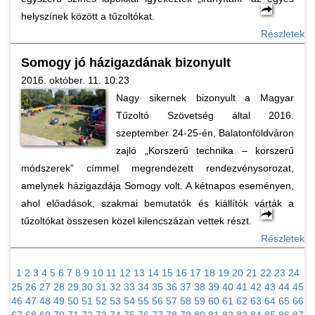
helyszínek között a tűzoltókat.
Részletek
Somogy jó házigazdának bizonyult
2016. október. 11. 10:23
Nagy sikernek bizonyult a Magyar
Tűzoltó Szövetség által 2016.
szeptember 24-25-én, Balatonföldváron
zajló „Korszerű technika – korszerű
módszerek” címmel megrendezett rendezvénysorozat,
amelynek házigazdája Somogy volt. A kétnapos eseményen,
ahol előadások, szakmai bemutatók és kiállítók várták a
tűzoltókat összesen közel kilencszázan vettek részt.
Részletek
1
2
3
4
5
6
7
8
9
10
11
12
13
14
15
16
17
18
19
20
21
22
23
24
25
26
27
28
29
30
31
32
33
34
35
36
37
38
39
40
41
42
43
44
45
46
47
48
49
50
51
52
53
54
55
56
57
58
59
60
61
62
63
64
65
66