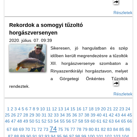
Részletek
Rekordok a somogyi tűzoltó
horgászversenyen
2020. július. 07. 09:39
Sikeresen, jó hangulatban és szép
időben került megrendezésre a tűzoltók
XII. horgászversenye szombaton a
Rinyaszentkirályi horgásztavon, melyet
a Görgetegi Önkéntes Tűzoltók
rendeztek.
Részletek
1
2
3
4
5
6
7
8
9
10
11
12
13
14
15
16
17
18
19
20
21
22
23
24
25
26
27
28
29
30
31
32
33
34
35
36
37
38
39
40
41
42
43
44
45
46
47
48
49
50
51
52
53
54
55
56
57
58
59
60
61
62
63
64
65
66
74
67
68
69
70
71
72
73
75
76
77
78
79
80
81
82
83
84
85
86
87
88
89
90
91
92
93
94
95
96
97
98
99
100
101
102
103
104