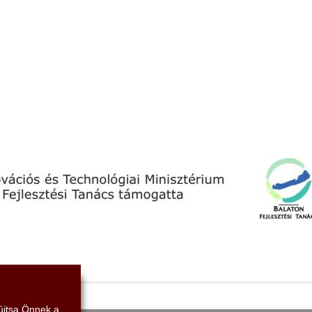
yújtsa Önnek a