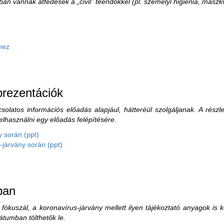
n vannak átfedések a „civil” teendőkkel (pl. személyi higiénia, maszkvi
hez
prezentációk
solatos információs előadás alapjául, hátteréül szolgáljanak. A részl
elhasználni egy előadás felépítésére.
y során (ppt)
-járvány során (ppt)
ban
fókuszál, a koronavírus-járvány mellett ilyen tájékoztató anyagok is 
átumban tölthetők le.