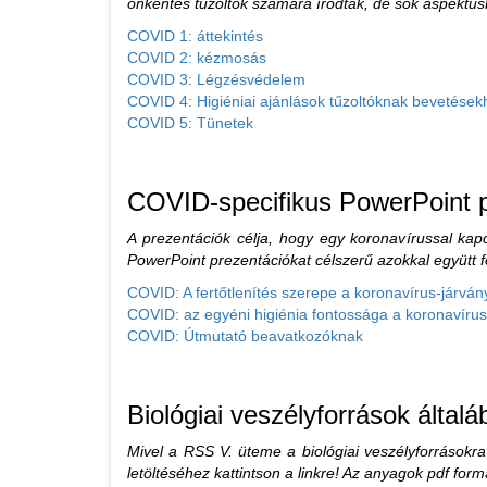
önkéntes tűzoltók számára íródtak, de sok aspektusba
COVID 1: áttekintés
COVID 2: kézmosás
COVID 3: Légzésvédelem
COVID 4: Higiéniai ajánlások tűzoltóknak bevetések
COVID 5: Tünetek
COVID-specifikus PowerPoint 
A prezentációk célja, hogy egy koronavírussal kapc
PowerPoint prezentációkat célszerű azokkal együtt f
COVID: A fertőtlenítés szerepe a koronavírus-járván
COVID: az egyéni higiénia fontossága a koronavírus
COVID: Útmutató beavatkozóknak
Biológiai veszélyforrások általá
Mivel a RSS V. üteme a biológiai veszélyforrásokra 
letöltéséhez kattintson a linkre! Az anyagok pdf form