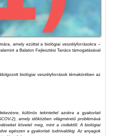
ára, amely ezúttal a biológiai veszélyforrásokra –
valamint a Balaton Fejlesztési Tanács támogatásával
dolgozott biológiai veszélyforrások témakörében az
ekezésre, különös tekintettel azokra a gyakorlati
ARSCOV-2), amely időközben világméretű problémává
déseket követel meg, mint a civilektől. A biológiai
zdve egészen a gyakorlati tudnivalókig. Az anyagok