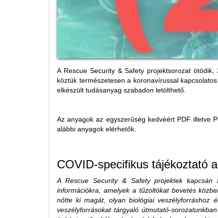
A Rescue Security & Safety projektsorozat ötödik,
köztük természetesen a koronavírussal kapcsolatos 
elkészült tudásanyag szabadon letölthető.
Az anyagok az egyszerűség kedvéért PDF illetve Po
alábbi anyagok elérhetők.
COVID-specifikus tájékoztató 
A Rescue Security & Safety projektek kapcsán töb
információkra, amelyek a tűzoltókat bevetés közb
nőtte ki magát, olyan biológiai veszélyforráshoz é
veszélyforrásokat tárgyaló útmutató-sorozatunkban