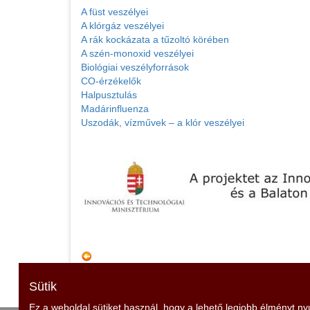
A füst veszélyei
A klórgáz veszélyei
A rák kockázata a tűzoltó körében
A szén-monoxid veszélyei
Biológiai veszélyforrások
CO-érzékelők
Halpusztulás
Madárinfluenza
Uszodák, vízművek – a klór veszélyei
Sütik
Ez a weboldal sütiket használ, hogy a lehető legjobb élményt n