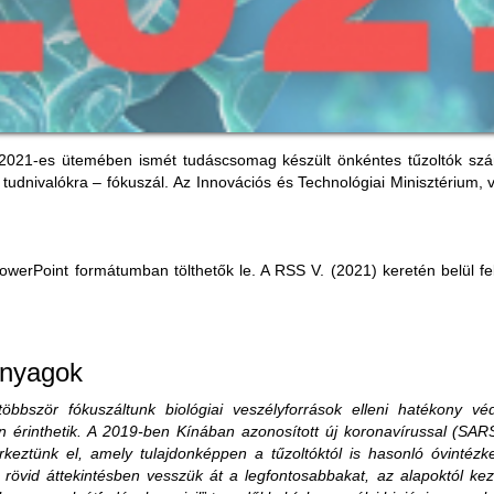
 2021-es ütemében ismét tudáscsomag készült önkéntes tűzoltók szám
tudnivalókra – fókuszál. Az Innovációs és Technológiai Minisztérium, 
werPoint formátumban tölthetők le. A RSS V. (2021) keretén belül fel
anyagok
bször fókuszáltunk biológiai veszélyforrások elleni hatékony véd
en érinthetik. A 2019-ben Kínában azonosított új koronavírussal (S
rkeztünk el, amely tulajdonképpen a tűzoltóktól is hasonló óvintézke
 rövid áttekintésben vesszük át a legfontosabbakat, az alapoktól ke