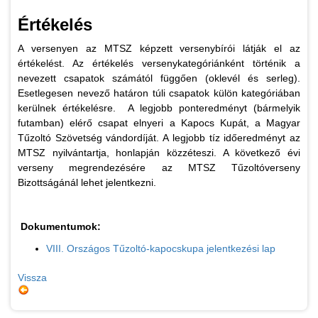
Értékelés
A versenyen az MTSZ képzett versenybírói látják el az
értékelést. Az értékelés versenykategóriánként történik a
nevezett csapatok számától függően (oklevél és serleg).
Esetlegesen nevező határon túli csapatok külön kategóriában
kerülnek értékelésre. A legjobb ponteredményt (bármelyik
futamban) elérő csapat elnyeri a Kapocs Kupát, a Magyar
Tűzoltó Szövetség vándordíját. A legjobb tíz időeredményt az
MTSZ nyilvántartja, honlapján közzéteszi. A következő évi
verseny megrendezésére az MTSZ Tűzoltóverseny
Bizottságánál lehet jelentkezni.
Dokumentumok:
VIII. Országos Tűzoltó-kapocskupa jelentkezési lap
Vissza