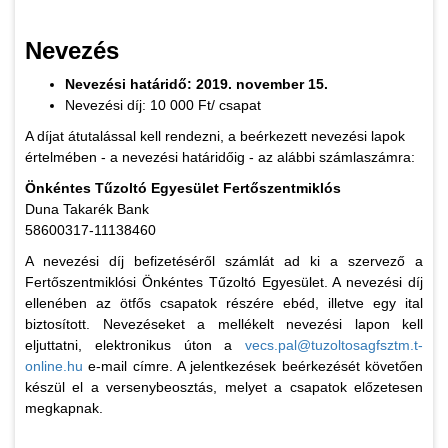
Nevezés
Nevezési határidő: 2019. november 15.
Nevezési díj: 10 000 Ft/ csapat
A díjat átutalással kell rendezni, a beérkezett nevezési lapok
értelmében - a nevezési határidőig - az alábbi számlaszámra:
Önkéntes Tűzoltó Egyesület Fertőszentmiklós
Duna Takarék Bank
58600317-11138460
A nevezési díj befizetéséről számlát ad ki a szervező a
Fertőszentmiklósi Önkéntes Tűzoltó Egyesület. A nevezési díj
ellenében az ötfős csapatok részére ebéd, illetve egy ital
biztosított. Nevezéseket a mellékelt nevezési lapon kell
eljuttatni, elektronikus úton a
vecs.pal@tuzoltosagfsztm.t-
online.hu
e-mail címre. A jelentkezések beérkezését követően
készül el a versenybeosztás, melyet a csapatok előzetesen
megkapnak.