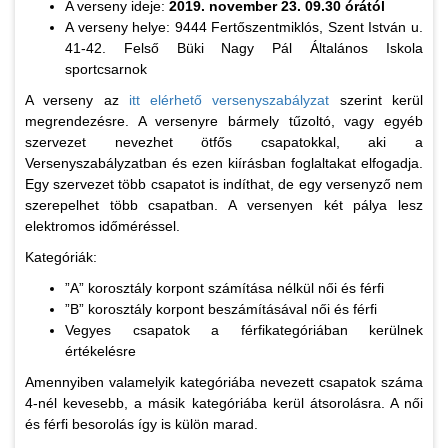
A verseny ideje:
2019. november 23.
09.30 órától
A verseny helye: 9444 Fertőszentmiklós, Szent István u.
41-42. Felső Büki Nagy Pál Általános Iskola
sportcsarnok
A verseny az
itt elérhető versenyszabályzat
szerint kerül
megrendezésre. A versenyre bármely tűzoltó, vagy egyéb
szervezet nevezhet ötfős csapatokkal, aki a
Versenyszabályzatban és ezen kiírásban foglaltakat elfogadja.
Egy szervezet több csapatot is indíthat, de egy versenyző nem
szerepelhet több csapatban. A versenyen két pálya lesz
elektromos időméréssel.
Kategóriák:
”A” korosztály korpont számítása nélkül női és férfi
”B” korosztály korpont beszámításával női és férfi
Vegyes csapatok a férfikategóriában kerülnek
értékelésre
Amennyiben valamelyik kategóriába nevezett csapatok száma
4-nél kevesebb, a másik kategóriába kerül átsorolásra. A női
és férfi besorolás így is külön marad.