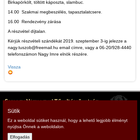
Birkapörkölt, töltött káposzta, slambuc.
14.00 Szakmai megbeszélés, tapasztalatcsere.
16.00 Rendezvény zárása
A részvétel díjtalan.
Kérjük részvételi szándékát 2019. szeptember 3-ig jelezze a
nagy.tuszob@freemail.hu email címre, vagy a 06-20/928-4440
telefonszámon Nagy Imre elnök részére.
Vissza
Somogy Vármegyei Tűzoltószövetség
Elnök: Mencseli Imre
Sütik
Cím: 7400 Kaposvár, Somssich P. u. 7.
Ez a weboldal sütiket használ, hogy a lehető legjobb élményt
nyújtsa Önnek a weboldalon.
Telefon: +36 30 279 2966
Elfogadás