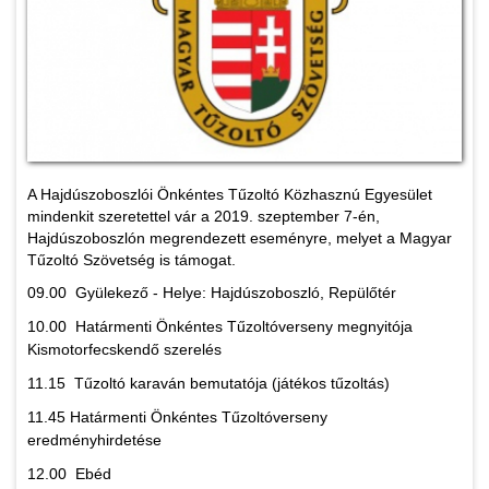
A Hajdúszoboszlói Önkéntes Tűzoltó Közhasznú Egyesület
mindenkit szeretettel vár a 2019. szeptember 7-én,
Hajdúszoboszlón megrendezett eseményre, melyet a Magyar
Tűzoltó Szövetség is támogat.
09.00 Gyülekező - Helye: Hajdúszoboszló, Repülőtér
10.00 Határmenti Önkéntes Tűzoltóverseny megnyitója
Kismotorfecskendő szerelés
11.15 Tűzoltó karaván bemutatója (játékos tűzoltás)
11.45 Határmenti Önkéntes Tűzoltóverseny
eredményhirdetése
12.00 Ebéd