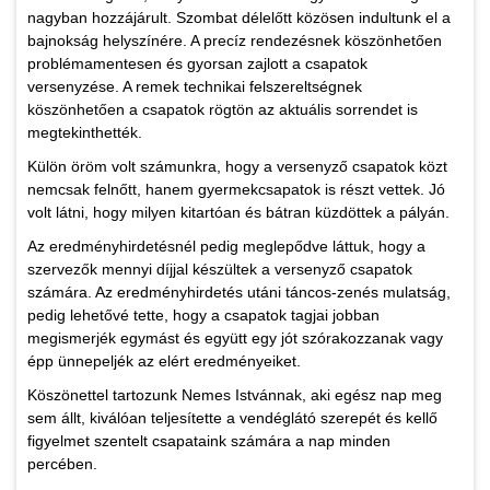
nagyban hozzájárult. Szombat délelőtt közösen indultunk el a
bajnokság helyszínére. A precíz rendezésnek köszönhetően
problémamentesen és gyorsan zajlott a csapatok
versenyzése. A remek technikai felszereltségnek
köszönhetően a csapatok rögtön az aktuális sorrendet is
megtekinthették.
Külön öröm volt számunkra, hogy a versenyző csapatok közt
nemcsak felnőtt, hanem gyermekcsapatok is részt vettek. Jó
volt látni, hogy milyen kitartóan és bátran küzdöttek a pályán.
Az eredményhirdetésnél pedig meglepődve láttuk, hogy a
szervezők mennyi díjjal készültek a versenyző csapatok
számára. Az eredményhirdetés utáni táncos-zenés mulatság,
pedig lehetővé tette, hogy a csapatok tagjai jobban
megismerjék egymást és együtt egy jót szórakozzanak vagy
épp ünnepeljék az elért eredményeiket.
Köszönettel tartozunk Nemes Istvánnak, aki egész nap meg
sem állt, kiválóan teljesítette a vendéglátó szerepét és kellő
figyelmet szentelt csapataink számára a nap minden
percében.