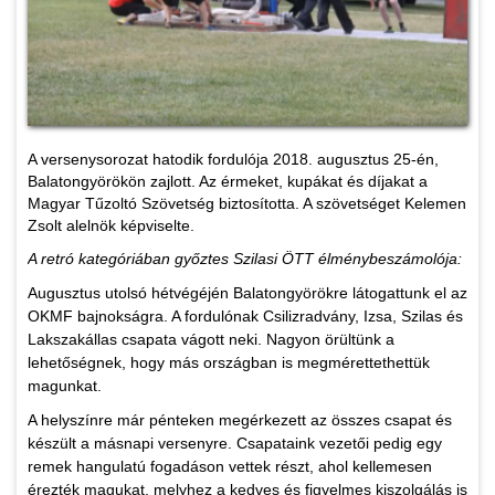
A versenysorozat hatodik fordulója 2018. augusztus 25-én,
Balatongyörökön zajlott. Az érmeket, kupákat és díjakat a
Magyar Tűzoltó Szövetség biztosította. A szövetséget Kelemen
Zsolt alelnök képviselte.
A retró kategóriában győztes Szilasi ÖTT élménybeszámolója:
Augusztus utolsó hétvégéjén Balatongyörökre látogattunk el az
OKMF bajnokságra. A fordulónak Csilizradvány, Izsa, Szilas és
Lakszakállas csapata vágott neki. Nagyon örültünk a
lehetőségnek, hogy más országban is megmérettethettük
magunkat.
A helyszínre már pénteken megérkezett az összes csapat és
készült a másnapi versenyre. Csapataink vezetői pedig egy
remek hangulatú fogadáson vettek részt, ahol kellemesen
érezték magukat, melyhez a kedves és figyelmes kiszolgálás is