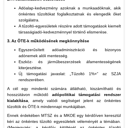
Adóalap-kedvezmény azoknak a munkaadóknak, akik
önkéntes tűzoltókat foglalkoztatnak és elengedik őket
szolgálatra.
A tűzoltó-egyesületek részére adott támogatások kiemelt
társaságiadó-kedvezménnyel történő elismerése.
3. Az ÖTE-k működésének megkönnyítése
Egyszerűsített adóadminisztráció és bizonyos
adónemek alóli mentesség.
Eszköz- és járműbeszerzések áfamentességének
kiterjesztése.
Új támogatási javaslat: „Tűzoltó 1%+” az SZJA
rendszerében.
A cél egy mindenki számára átlátható, kiszámítható és
hosszútávon működő
adópolitikai támogatási rendszer
kialakítása
, amely valódi segítséget jelent az önkéntes
tűzoltók és ÖTE-k mindennapi munkájában.
Ennek érdekében MTSZ és a MKOE egy kérdőíven keresztül
kéri az önkéntes tűzoltó egyesületek véleményét a témában.
(Megjegyzés: a kérdőív kitöltését az önkéntes tűzoltó