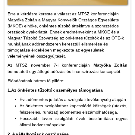
Erre a kérdésre kereste a választ az MTSZ konferenciáján
Matyóka Zoltán a Magyar Könyvelők Országos Egyesülete
(MKOE) elnöke, önkéntes tűzoltó áttekintve a szomszédos
országok gyakorlatát. Ennek eredményeként a MKOE és a
Magyar Tűzoltó Szövetség az önkéntes tűzoltók és az ÖTE-k
munkájának adórendszeren keresztüli elismerése és
támogatása érdekében megkezdte az egyesületek
véleményének összegyűjtését.
Az MTSZ november 7-i konferenciáján
Matyóka Zoltán
bemutatott egy átfogó adózási és finanszírozási koncepciót.
Előadásának három fő pillére:
1.Az önkéntes tűzoltók személyes támogatása
Évi adómentes juttatás a szolgálati tevékenység alapján.
Az önkéntes szolgálathoz kapcsolódó költségek (utazás,
felszerelés, ruházat) adómentes elszámolhatósága.
Hosszabb távon szolgálati évek beszámítása egyes
állami kedvezményekbe.
2. A vállalkozások ösztönzése