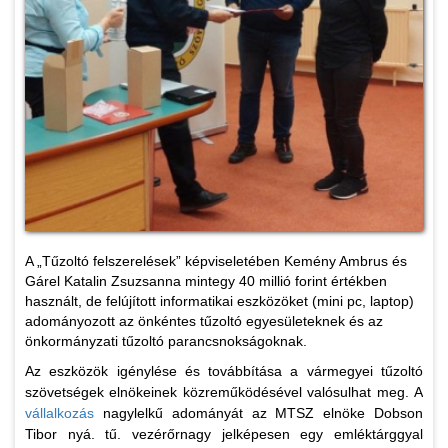
A „Tűzoltó felszerelések” képviseletében Kemény Ambrus és
Gárel Katalin Zsuzsanna mintegy 40 millió forint értékben
használt, de felújított informatikai eszközöket (mini pc, laptop)
adományozott az önkéntes tűzoltó egyesületeknek és az
önkormányzati tűzoltó parancsnokságoknak.
Az eszközök igénylése és továbbítása a vármegyei tűzoltó
szövetségek elnökeinek közreműködésével valósulhat meg. A
vállalkozás
nagylelkű adományát az MTSZ elnöke Dobson
Tibor nyá. tű. vezérőrnagy jelképesen egy emléktárggyal