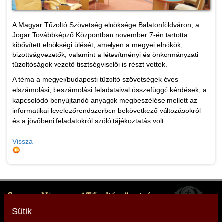
A Magyar Tűzoltó Szövetség elnöksége Balatonföldváron, a
Jogar Továbbképző Központban november 7-én tartotta
kibővített elnökségi ülését, amelyen a megyei elnökök,
bizottságvezetők, valamint a létesítményi és önkormányzati
tűzoltóságok vezető tisztségviselői is részt vettek.
A téma a megyei/budapesti tűzoltó szövetségek éves
elszámolási, beszámolási feladataival összefüggő kérdések, a
kapcsolódó benyújtandó anyagok megbeszélése mellett az
informatikai levelezőrendszerben bekövetkező változásokról
és a jövőbeni feladatokról szóló tájékoztatás volt.
Vissza
Somogy Vármegyei Tűzoltószövetség
Elnök: Mencseli Imre
Sütik
Cím: 7400 Kaposvár, Somssich P. u. 7.