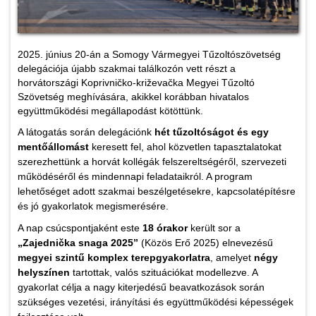
2025. június 20-án a Somogy Vármegyei Tűzoltószövetség
delegációja újabb szakmai találkozón vett részt a
horvátországi Koprivničko-križevačka Megyei Tűzoltó
Szövetség meghívására, akikkel korábban hivatalos
együttműködési megállapodást kötöttünk.
A látogatás során delegációnk
hét tűzoltóságot és egy
mentőállomást
keresett fel, ahol közvetlen tapasztalatokat
szerezhettünk a horvát kollégák felszereltségéről, szervezeti
működéséről és mindennapi feladataikról. A program
lehetőséget adott szakmai beszélgetésekre, kapcsolatépítésre
és jó gyakorlatok megismerésére.
A nap csúcspontjaként este
18 órakor
került sor a
„Zajednička snaga 2025”
(Közös Erő 2025) elnevezésű
megyei szintű komplex terepgyakorlatra
, amelyet
négy
helyszínen
tartottak, valós szituációkat modellezve. A
gyakorlat célja a nagy kiterjedésű beavatkozások során
szükséges vezetési, irányítási és együttműködési képességek