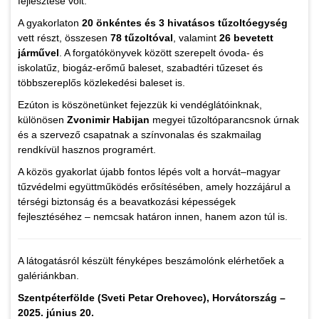
fejlesztése volt.
A gyakorlaton
20 önkéntes és 3 hivatásos tűzoltóegység
vett részt, összesen
78 tűzoltóval
, valamint
26 bevetett
járművel
. A forgatókönyvek között szerepelt óvoda- és
iskolatűz, biogáz-erőmű baleset, szabadtéri tűzeset és
többszereplős közlekedési baleset is.
Ezúton is köszönetünket fejezzük ki vendéglátóinknak,
különösen
Zvonimir Habijan
megyei tűzoltóparancsnok úrnak
és a szervező csapatnak a színvonalas és szakmailag
rendkívül hasznos programért.
A közös gyakorlat újabb fontos lépés volt a horvát–magyar
tűzvédelmi együttműködés erősítésében, amely hozzájárul a
térségi biztonság és a beavatkozási képességek
fejlesztéséhez – nemcsak határon innen, hanem azon túl is.
A látogatásról készült fényképes beszámolónk elérhetőek a
galériánkban.
Szentpéterfölde (Sveti Petar Orehovec), Horvátország –
2025. június 20.