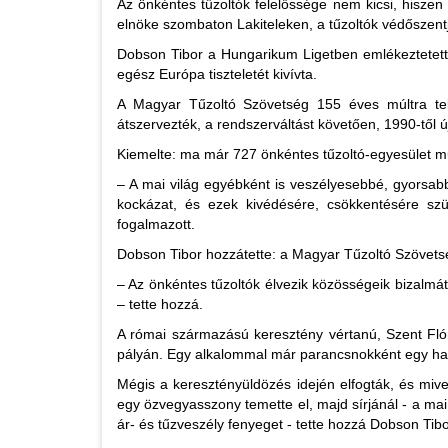
Az önkéntes tűzoltók felelőssége nem kicsi, hisze
elnöke szombaton Lakiteleken, a tűzoltók védőszent
Dobson Tibor a Hungarikum Ligetben emlékeztetett
egész Európa tiszteletét kivívta.
A Magyar Tűzoltó Szövetség 155 éves múltra tek
átszervezték, a rendszerváltást követően, 1990-től ú
Kiemelte: ma már 727 önkéntes tűzoltó-egyesület mű
– A mai világ egyébként is veszélyesebbé, gyorsabbá
kockázat, és ezek kivédésére, csökkentésére szü
fogalmazott.
Dobson Tibor hozzátette: a Magyar Tűzoltó Szövetsé
– Az önkéntes tűzoltók élvezik közösségeik bizalmát,
– tette hozzá.
A római származású keresztény vértanú, Szent Flór
pályán. Egy alkalommal már parancsnokként egy hat
Mégis a keresztényüldözés idején elfogták, és miv
egy özvegyasszony temette el, majd sírjánál - a mai
ár- és tűzveszély fenyeget - tette hozzá Dobson Tibo