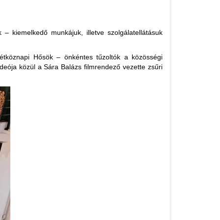
– kiemelkedő munkájuk, illetve szolgálatellátásuk
„Hétköznapi Hősök – önkéntes tűzoltók a közösségi
videója közül a Sára Balázs filmrendező vezette zsűri