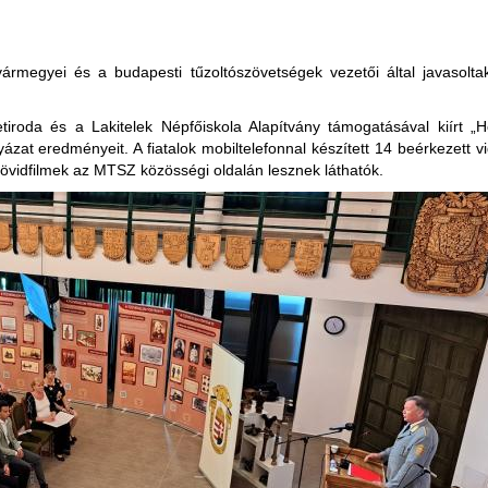
megyei és a budapesti tűzoltószövetségek vezetői által javasoltak 
netiroda és a Lakitelek Népfőiskola Alapítvány támogatásával kiírt 
yázat eredményeit. A fiatalok mobiltelefonnal készített 14 beérkezett 
 rövidfilmek az MTSZ közösségi oldalán lesznek láthatók.