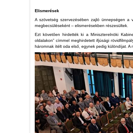
Elismerések
A szövetség szervezésében zajló ünnepségen a vár
megbecsüléseként – elismerésekben részesültek.
Ezt követően hirdették ki a Miniszterelnöki Kabi
oldalakon” címmel meghirdetett ifjúsági rövidfilmpál
háromnak ítélt oda első, egynek pedig különdíjat. A