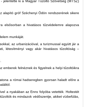
 - jelentette ki a Magyar Tűzoltó Szövetség (MTSZ)
z alapító gróf Széchenyi Ödön rendszerének sikere
ra elsősorban a hivatásos tűzvédelemre alapozva
édelem munkáját.
okkal, az urbanizációval, a turizmussal együtt jár a
i, létesítményi vagy akár hivatásos tűzoltóság –
.
az emberek felnéznek és figyelnek a helyi tűzoltóikra
 katona a római hadseregben gyorsan haladt előre a
láltól.
vel a nyakában az Enns folyóba vetették. Holtestét
tűzoltók és mindazok védőszentje, akiket vízbefúlás,