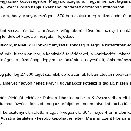
n vigyáznak közösségeikre, Magyarországra, a magyar nemzet tagjaira
je, Szent Flórián napja alkalmából rendezett országos tűzoltónapon.
 arra, hogy Magyarországon 1870-ben alakult meg a tűzoltóság, és a
int vissza, és bár a második világháborút követően szovjet mintá
j lendületet kapott a mozgalom fejlődése.
ködik, mellettük 60 önkormányzati tűzoltóság is segíti a katasztrófav
 vált, hiszen az ipar, a kemizáció fejlődésével, a közlekedési változás
kséges a tűzoltóság, legyen az önkéntes, egyesületi, önkormányzat
g jelenleg 27 500 tagot számlál, de létszámuk folyamatosan növekszik
 amelyet nagyon nehéz kivívni, ugyanakkor kötelezi is tagjait, hiszen 
ián életútját felidézve Dobson Tibor kiemelte: a 3. évszázadban élt
almas tűzvészt fékezett meg az erődjében, megmentve katonáit a tűzha
el kereszténynek vallotta magát, kivégezték, 304. május 4-én malomkő
 Ausztria területén - később kápolnát emeltek. Ma már Szent Flórián a 
r.