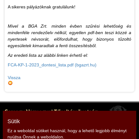
A sikeres pályázóknak gratulálunk!
Mivel a BGA Zrt. minden évben szűrési lehetőség és
mindenféle rendezőelv nélkül, egyetlen pdf-ben teszi közzé a
nyertesek névsorát, előfordulhat, hogy bizonyos tűzoltó
egyesületek kimaradtak a fenti összesítésből.
Az eredeti lista az alábbi linken érhető el:
FCA-KP-1-2023_dontesi_lista.pdf (bgazrt.hu)
Vissza
Somogy Vármegyei Tűzoltószövetség
Elnök: Mencseli Imre
Sütik
Cím: 7400 Kaposvár, Somssich P. u. 7.
Ez a weboldal sütiket használ, hogy a lehető legjobb élményt
nyújtsa Önnek a weboldalon.