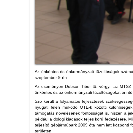
Az önkéntes és önkormányzati tűzoltóságok számár
szeptember 9-én.
Az eseményen Dobson Tibor tű. vőrgy., az MTSZ el
önkéntes és az önkormányzati tűzoltóságokat érintő 
Szó került a folyamatos fejlesztések szükségesség
nyugati felén működő ÖTÉ-k közötti különbségek
támogatás növelésének fontosságát is, hiszen a jele
például a dologi kiadások teljes körű fedezésére. M
teljesítő gépjárműpark 2009 óta nem lett központi f
területen.