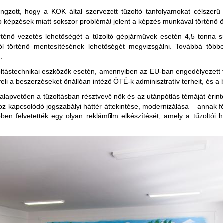
gzott, hogy a KOK által szervezett tűzoltó tanfolyamokat célszerű l
jló képzések miatt sokszor problémát jelent a képzés munkával történő
rténő vezetés lehetőségét a tűzoltó gépjárművek esetén 4,5 tonna súl
lól történő mentesítésének lehetőségét megvizsgálni. Továbbá több
.
oltástechnikai eszközök esetén, amennyiben az EU-ban engedélyezett 
eli a beszerzéseket önállóan intéző ÖTÉ-k adminisztratív terheit, és a 
k alapvetően a tűzoltásban résztvevő nők és az utánpótlás témáját érin
oz kapcsolódó jogszabályi háttér áttekintése, modernizálása – annak fé
öbben felvetették egy olyan reklámfilm elkészítését, amely a tűzoltó