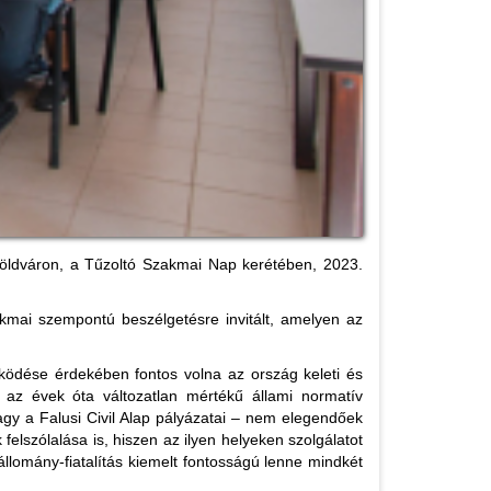
földváron, a Tűzoltó Szakmai Nap kerétében, 2023.
kmai szempontú beszélgetésre invitált, amelyen az
űködése érdekében fontos volna az ország keleti és
az évek óta változatlan mértékű állami normatív
vagy a Falusi Civil Alap pályázatai – nem elegendőek
elszólalása is, hiszen az ilyen helyeken szolgálatot
állomány-fiatalítás kiemelt fontosságú lenne mindkét