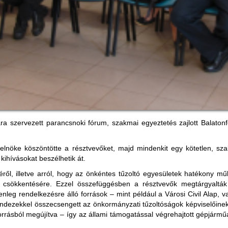
a szervezett parancsnoki fórum, szakmai egyeztetés zajlott Balaton
nöke köszöntötte a résztvevőket, majd mindenkit egy kötetlen, sza
kihívásokat beszélhetik át.
éről, illetve arról, hogy az önkéntes tűzoltó egyesületek hatékony m
 csökkentésére. Ezzel összefüggésben a résztvevők megtárgyalták 
nleg rendelkezésre álló források – mint például a Városi Civil Alap, 
indezekkel összecsengett az önkormányzati tűzoltóságok képviselőinek f
orrásból megújítva – így az állami támogatással végrehajtott gépjármű