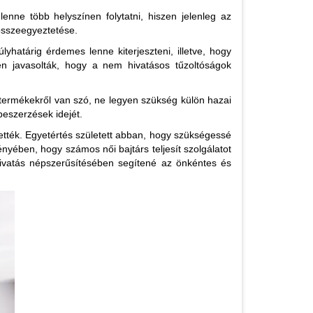
enne több helyszínen folytatni, hiszen jelenleg az
 összeegyeztetése.
yhatárig érdemes lenne kiterjeszteni, illetve, hogy
en javasolták, hogy a nem hivatásos tűzoltóságok
termékekről van szó, ne legyen szükség külön hazai
beszerzések idejét.
tették. Egyetértés született abban, hogy szükségessé
nyében, hogy számos női bajtárs teljesít szolgálatot
i hivatás népszerűsítésében segítené az önkéntes és