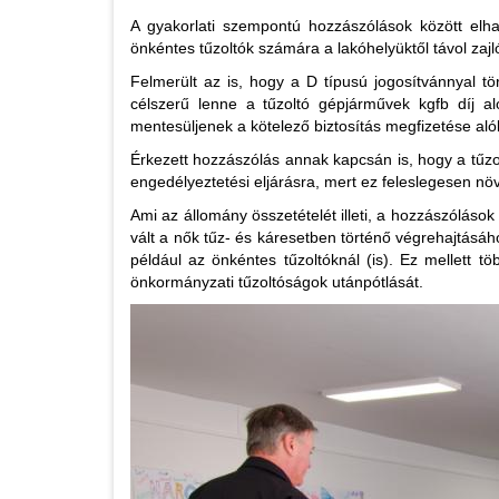
A gyakorlati szempontú hozzászólások között elhan
önkéntes tűzoltók számára a lakóhelyüktől távol za
Felmerült az is, hogy a D típusú jogosítvánnyal tö
célszerű lenne a tűzoltó gépjárművek kgfb díj a
mentesüljenek a kötelező biztosítás megfizetése alól
Érkezett hozzászólás annak kapcsán is, hogy a tűz
engedélyeztetési eljárásra, mert ez feleslegesen növ
Ami az állomány összetételét illeti, a hozzászóláso
vált a nők tűz- és káresetben történő végrehajtásáh
például az önkéntes tűzoltóknál (is). Ez mellett t
önkormányzati tűzoltóságok utánpótlását.