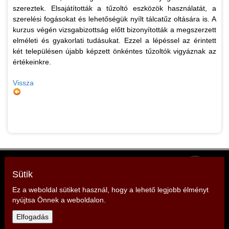
szereztek. Elsajátították a tűzoltó eszközök használatát, a
szerelési fogásokat és lehetőségük nyílt tálcatűz oltására is. A
kurzus végén vizsgabizottság előtt bizonyították a megszerzett
elméleti és gyakorlati tudásukat. Ezzel a lépéssel az érintett
két településen újabb képzett önkéntes tűzoltók vigyáznak az
értékeinkre.
Vissza
Somogy Vármegyei Tűzoltószövetség
Sütik
Elnök: Mencseli Imre
Cím: 7400 Kaposvár, Somssich P. u. 7.
Ez a weboldal sütiket használ, hogy a lehető legjobb élményt
nyújtsa Önnek a weboldalon.
Elfogadás
Telefon: +36 30 279 2966