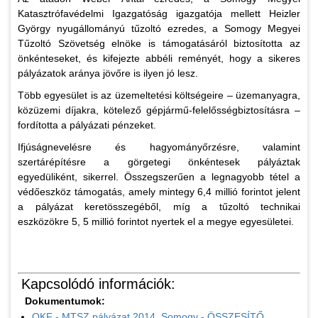
Katasztrófavédelmi Igazgatóság igazgatója mellett Heizler
György nyugállományú tűzoltó ezredes, a Somogy Megyei
Tűzoltó Szövetség elnöke is támogatásáról biztosította az
önkénteseket, és kifejezte abbéli reményét, hogy a sikeres
pályázatok aránya jövőre is ilyen jó lesz.
Több egyesület is az üzemeltetési költségeire – üzemanyagra,
közüzemi díjakra, kötelező gépjármű-felelősségbiztosításra –
fordította a pályázati pénzeket.
Ifjúságnevelésre és hagyományőrzésre, valamint
szertárépítésre a görgetegi önkéntesek pályáztak
egyedüliként, sikerrel. Összegszerűen a legnagyobb tétel a
védőeszköz támogatás, amely mintegy 6,4 millió forintot jelent
a pályázat keretösszegéből, míg a tűzoltó technikai
eszközökre 5, 5 millió forintot nyertek el a megye egyesületei.
Kapcsolódó információk:
Dokumentumok:
OKF - MTSZ pályázat 2014. Somogy - ÖSSZESÍTŐ