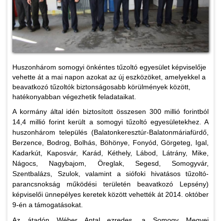
Huszonhárom somogyi önkéntes tűzoltó egyesület képviselője
vehette át a mai napon azokat az új eszközöket, amelyekkel a
beavatkozó tűzoltók biztonságosabb körülmények között,
hatékonyabban végezhetik feladataikat.
A kormány által idén biztosított összesen 300 millió forintból
14,4 millió forint került a somogyi tűzoltó egyesületekhez. A
huszonhárom település (Balatonkeresztúr-Balatonmáriafürdő,
Berzence, Bodrog, Bolhás, Böhönye, Fonyód, Görgeteg, Igal,
Kadarkút, Kaposvár, Karád, Kéthely, Lábod, Látrány, Mike,
Nágocs, Nagybajom, Öreglak, Segesd, Somogyvár,
Szentbalázs, Szulok, valamint a siófoki hivatásos tűzoltó-
parancsnokság működési területén beavatkozó Lepsény)
képviselői ünnepélyes keretek között vehették át 2014. október
9-én a támogatásokat.
Az átadón Wéber Antal ezredes, a Somogy Megyei